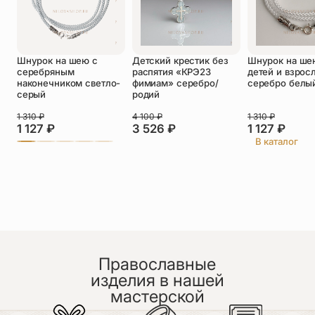
Оставить отзыв
Подтверждаю свое согласие с
Шнурок на шею с
Детский крестик без
Шнурок на ше
политикой конфиденциальности
и даю
серебряным
распятия «КРЭ23
детей и взрос
согласие на обработку персональных
наконечником светло-
фимиам» серебро/
серебро белы
данных
серый
родий
Пока нет отзывов. Будьте первым!
1 310
₽
4 100
₽
1 310
₽
1 127
₽
3 526
₽
1 127
₽
В каталог
Православные
изделия в нашей
мастерской