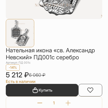
Упаковка
Цепи
Чётки
Шнурки на
шею
Другое
Нательная икона «св. Александр
Невский» ПД001с серебро
Артикул: ПД 001с
-14%
5 212
₽
6 060
₽
Есть в наличии
Купить
Количество