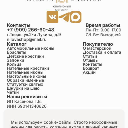
Контакты
Время работы
+7 (909) 266-60-48
Пн-Пт: 9.00-17.00
г.Тверь, ул.2-я Лукина, д.9
Сб-Вс: Выходной
nilovashop@mail.ru
Каталог
Покупателю
Автомобильные иконы
О мастерской
Браслеты
Доставка и оплата
Детские крестики
Статьи
Запонки
Отзывы
Кольца
Контакты
Нательные крестики
Возврат
Нательные иконы
Акции
Настольные иконы
Образки именные
Статуэтки святых
Шнурки на шею
Чётки
Наши реквизиты
ИП Касенова Г.В.
ИНН 690141340620
ОГРНИП 318695200011351
Политика конфиденциальности
Пользовательское соглашение
Мы используем cookie-файлы. Строго необходимые
Публичная оферта
нужны для работы корзины, входа в личный кабинет