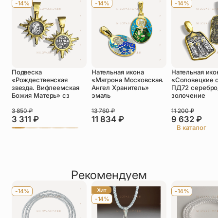
-14%
-14%
-14%
Телефон
*
Отзыв
*
Подвеска
Нательная икона
Нательная ико
«Рождественская
«Матрона Московская.
«Соловецкие 
звезда. Вифлеемская
Ангел Хранитель»
ПД72 серебро
Божия Матерь» сз
эмаль
золочение
3 850
₽
13 760
₽
11 200
₽
Прикрепить фото
3 311
₽
11 834
₽
9 632
₽
В каталог
До 5 фото, JPG/PNG/WEBP, не более 5 МБ каждое
Рекомендуем
Хит
-14%
-14%
-14%