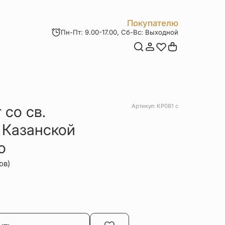
Покупателю
Пн-Пт: 9.00-17.00, Сб-Вс: Выходной
Мои заказы
Доставка и оплата
Возврат товара
Статьи
Контакты
Отзывы
Акции
 со св.
Артикул: КР081 с
 Казанской
о
ов)