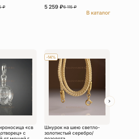
золочен
5 259
₽
5 259
₽
25
₽
6 115
₽
6
В каталог
-14%
Хит
-14
ироносица «св
Шнурок на шею светло-
Детский 
отворец» с
золотистый серебро/
распяти
 от мощей г.
позолота
серебро