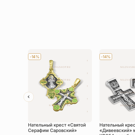
-14%
-14%
Нательный крест «Святой
Нательный кре
Серафим Саровский»
«Дивеевский» 