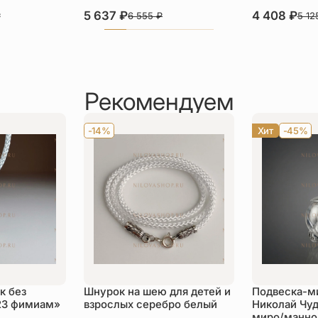
5 637
₽
4 408
₽
₽
6 555
₽
5 1
Рекомендуем
-14%
Хит
-45%
к без
Шнурок на шею для детей и
Подвеска-м
23 фимиам»
взрослых серебро белый
Николай Чуд
миро/манной