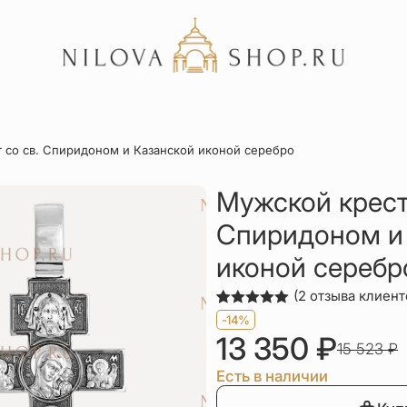
Акции
 со св. Спиридоном и Казанской иконой серебро
Отзывы
Статьи
Мужской крест
Спиридоном и
иконой серебр
(
2
отзыва клиент
Рейтинг
2
-14%
5.00
из 5
13 350
₽
на основе
15 523
₽
опроса
пользователей
Есть в наличии