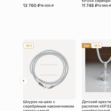
КР054 серебро
13 760
₽
11 748
₽
16 000
₽
13 660
-14%
Хит
-14%
Шнурок на шею с
Детский крести
серебряным наконечником
распятия «КРЭ
светло-серый
серебро/родий