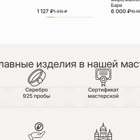
Бари
1 127
₽
6 000
₽
1 310
₽
10 
лавные изделия в нашей мас
Серебро
Сертификат
925 пробы
мастерской