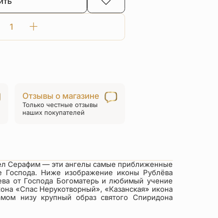
ить
Количество
товара
Мужской
крест
со
св.
Отзывы о магазине
Спиридоном
Только честные отзывы
и
наших покупателей
Казанской
иконой
серебро
гел Серафим — эти ангелы самые приближенные
е Господа. Ниже изображение иконы Рублёва
лева от Господа Богоматерь и любимый учение
кона «Спас Нерукотворный», «Казанская» икона
самом низу крупный образ святого Спиридона