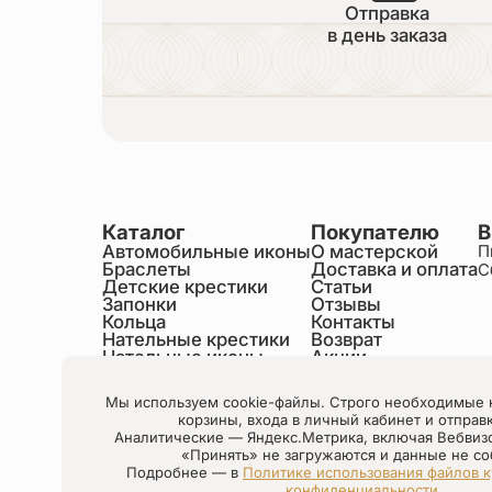
Отправка
в день заказа
Каталог
Покупателю
В
Автомобильные иконы
О мастерской
П
Браслеты
Доставка и оплата
С
Детские крестики
Статьи
Запонки
Отзывы
Кольца
Контакты
Нательные крестики
Возврат
Нательные иконы
Акции
Настольные иконы
Образки именные
Мы используем cookie-файлы. Строго необходимые 
Статуэтки святых
корзины, входа в личный кабинет и отправ
Шнурки на шею
Аналитические — Яндекс.Метрика, включая Вебвиз
Чётки
«Принять» не загружаются и данные не со
Подробнее — в
Политике использования файлов к
конфиденциальности
.