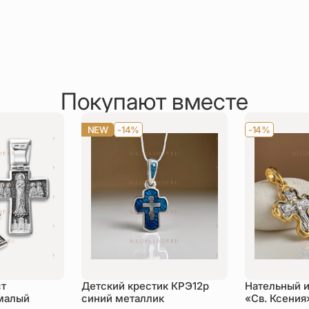
Покупают вместе
NEW
-14%
-14%
ст
Детский крестик КРЭ12р
Нательный 
малый
синий металлик
«Св. Ксения