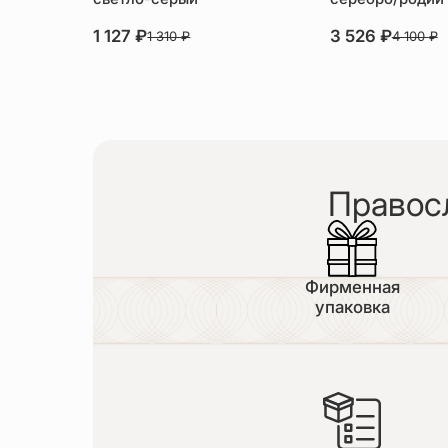
1 127
₽
3 526
₽
1 310
₽
4 100
₽
Правос
Фирменная
упаковка