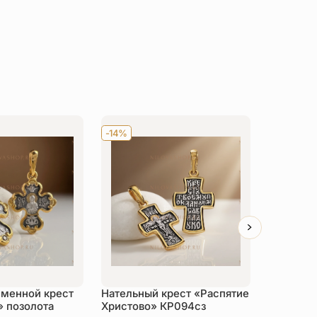
-14%
-14%
именной крест
Нательный крест «Распятие
Нательны
» позолота
Христово» КР094сз
КР088сз 