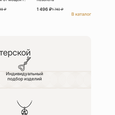
1 496
₽
3 526
₽
999
₽
1 740
₽
В каталог
терской
Индивидуальный
подбор изделий