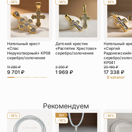
-14%
-14%
-14%
Телефон
*
Отзыв
*
Нательный крест
Детский крестик
Нательный кр
«Спас
«Распятие Христово»
«Сергий
Нерукотворный» КР08
серебро/золочение
Радонежский»
серебро/золочение
серебро/золо
КР041
11 280
₽
2 290
₽
20 160
₽
Прикрепить фото
9 701
₽
1 969
₽
17 338
₽
В каталог
До 5 фото, JPG/PNG/WEBP, не более 5 МБ каждое
Рекомендуем
Хит
-14%
-14%
-14%