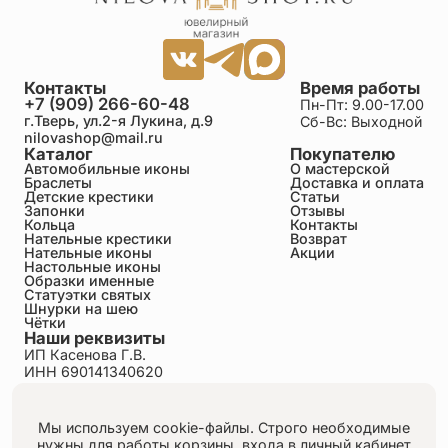
Контакты
Время работы
+7 (909) 266-60-48
Пн-Пт: 9.00-17.00
г.Тверь, ул.2-я Лукина, д.9
Сб-Вс: Выходной
nilovashop@mail.ru
Каталог
Покупателю
Автомобильные иконы
О мастерской
Браслеты
Доставка и оплата
Детские крестики
Статьи
Запонки
Отзывы
Кольца
Контакты
Нательные крестики
Возврат
Нательные иконы
Акции
Настольные иконы
Образки именные
Статуэтки святых
Шнурки на шею
Чётки
Наши реквизиты
ИП Касенова Г.В.
ИНН 690141340620
ОГРНИП 318695200011351
Политика конфиденциальности
Пользовательское соглашение
Мы используем cookie-файлы. Строго необходимые
Публичная оферта
нужны для работы корзины, входа в личный кабинет