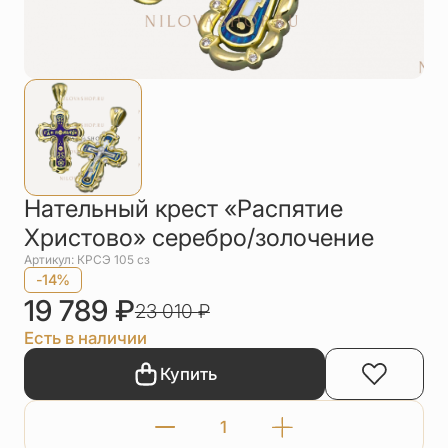
Упаковка
Цепи
Чётки
Шнурки на
шею
Другое
Нательный крест «Распятие
Христово» серебро/золочение
Артикул: КРСЭ 105 сз
-14%
19 789
₽
23 010
₽
Есть в наличии
Купить
Количество