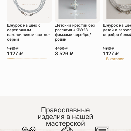
Оставить отзыв
Подтверждаю свое согласие с
Шнурок на шею с
Детский крестик без
Шнурок на ше
политикой конфиденциальности
и даю
серебряным
распятия «КРЭ23
детей и взрос
согласие на обработку персональных
наконечником светло-
фимиам» серебро/
серебро белы
данных
серый
родий
Пока нет отзывов. Будьте первым!
1 310
₽
4 100
₽
1 310
₽
1 127
₽
3 526
₽
1 127
₽
В каталог
Православные
изделия в нашей
мастерской