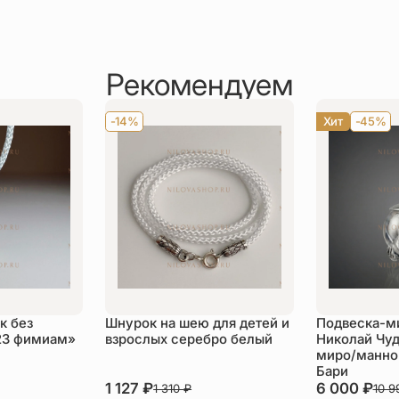
Рекомендуем
-14%
Хит
-45%
к без
Шнурок на шею для детей и
Подвеска-м
23 фимиам»
взрослых серебро белый
Николай Чуд
миро/манной
Бари
1 127
₽
6 000
₽
1 310
₽
10 