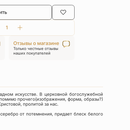
оставляла
ить
39 ₽.
80 ₽.
Количество
товара
Отзывы о магазине
Нательный
Только честные отзывы
крестик
наших покупателей
без
распятия
белый
с
горячей
эмалью
адном искусстве. В церковной богослужебной
«КРЭ25»
т помимо прочего(изображения, форма, образы?)
ристовой, пролитой за нас.
 серебро от потемнения, придает блеск белого