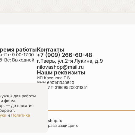
ремя работы
Контакты
+7 (909) 266-60-48
н-Пт: 9.00-17.00
б-Вс: Выходной
г.Тверь, ул.2-я Лукина, д.9
nilovashop@mail.ru
Наши реквизиты
ИП Касенова Г.В.
ИНН 690141340620
ОГРНИП 318695200011351
нужны для работы
ки форм.
ор, — до нажатия
бирают.
уки
и
Политике
nilovashop.ru
Все права защищены