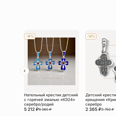
-14%
-14%
Нательный крестик детский
Детский крести
с горячей эмалью «КЭ24»
крещения «Кри
серебро/родий
серебро
5 212
₽
2 365
₽
6 060
₽
2 750
₽