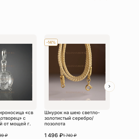
-14%
Хит
-14
ироносица «св
Шнурок на шею светло-
Детский 
отворец» с
золотистый серебро/
распяти
 от мощей г.
позолота
серебро
1 496
₽
3 526
₽
999
₽
1 740
₽