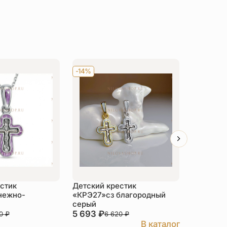
-14%
-14%
стик
Детский крестик
Детский 
нежно-
«КРЭ27»сз благородный
блаженн
серый
КР084сз
5 693
₽
2 877
₽
40
₽
6 620
₽
В каталог