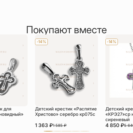
Покупают вместе
-14%
-14%
к для
Детский крестик «Распятие
Детский кре
новидный»
Христово» серебро кр075с
«КРЭ27»ср 
сиреневый
1 363
₽
4 850
₽
1 585
₽
5 6