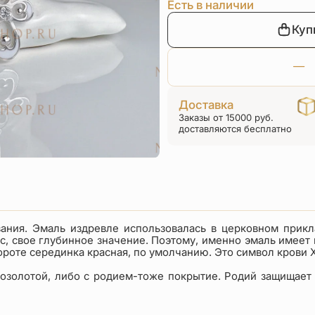
с
3
Есть в наличии
Куп
4
9
5
Доставка
Заказы от 15000 руб.
доставляются бесплатно
вания. Эмаль издревле использовалась в церковном прикл
ис, свое глубинное значение. Поэтому, именно эмаль имее
роте серединка красная, по умолчанию. Это символ крови Х
 позолотой, либо с родием-тоже покрытие. Родий защищает