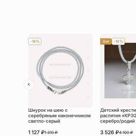
-14%
Хит
-14%
Шнурок на шею с
Детский крести
серебряным наконечником
распятия «КРЭ
светло-серый
серебро/родий
1 127
₽
3 526
₽
1 310
₽
4 100
₽