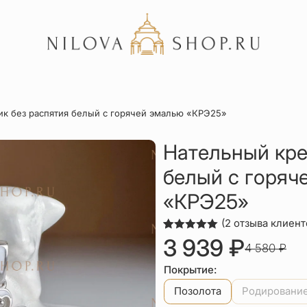
Акции
ик без распятия белый с горячей эмалью «КРЭ25»
Отзывы
Статьи
Нательный кре
белый с горяч
«КРЭ25»
(
2
отзыва клиент
Рейтинг
2
3 939
₽
4 580
₽
5.00
из 5
П
Т
на основе
опроса
Покрытие:
пользователей
ц
ц
Позолота
Родировани