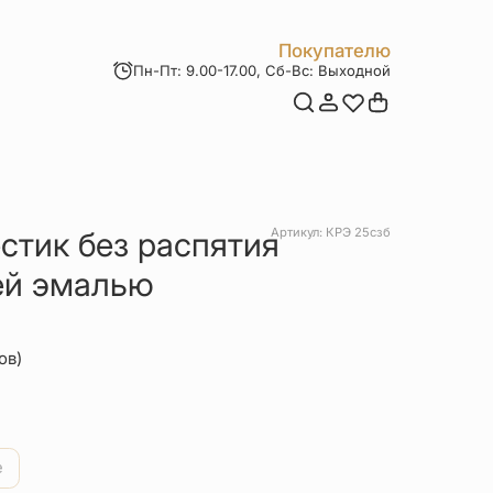
Покупателю
Пн-Пт: 9.00-17.00, Сб-Вс: Выходной
Мои заказы
Доставка и оплата
Возврат товара
Статьи
Контакты
Отзывы
Акции
стик без распятия
Артикул: КРЭ 25сзб
ей эмалью
ов)
ервоначальная
екущая
ена
ена:
е