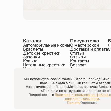
Каталог
Покупателю
В
Автомобильные иконы
О мастерской
П
Браслеты
Доставка и оплата
С
Детские крестики
Статьи
Запонки
Отзывы
Кольца
Контакты
Нательные крестики
Возврат
Нательные иконы
Акции
Настольные иконы
Образки именные
Мы используем cookie-файлы. Строго необходимые 
Статуэтки святых
корзины, входа в личный кабинет и отправ
Шнурки на шею
Аналитические — Яндекс.Метрика, включая Вебвиз
Чётки
«Принять» не загружаются и данные не со
Подробнее — в
Политике использования файлов к
конфиденциальности
.
Настройки cookie
Принять
Отклонить