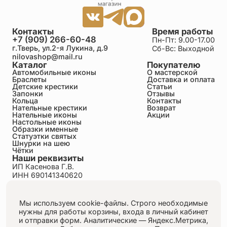
Контакты
Время работы
+7 (909) 266-60-48
Пн-Пт: 9.00-17.00
г.Тверь, ул.2-я Лукина, д.9
Сб-Вс: Выходной
nilovashop@mail.ru
Каталог
Покупателю
Автомобильные иконы
О мастерской
Браслеты
Доставка и оплата
Детские крестики
Статьи
Запонки
Отзывы
Кольца
Контакты
Нательные крестики
Возврат
Нательные иконы
Акции
Настольные иконы
Образки именные
Статуэтки святых
Шнурки на шею
Чётки
Наши реквизиты
ИП Касенова Г.В.
ИНН 690141340620
ОГРНИП 318695200011351
Политика конфиденциальности
Пользовательское соглашение
Мы используем cookie-файлы. Строго необходимые
Публичная оферта
нужны для работы корзины, входа в личный кабинет
Согласие на обработку персональных данных
и отправки форм.
Аналитические — Яндекс.Метрика,
Политика использования файлов куки