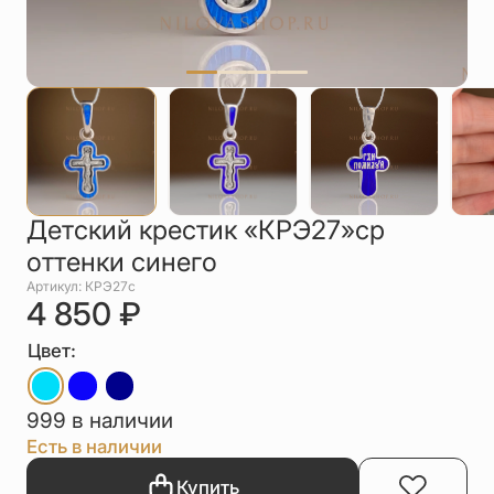
Упаковка
Цепи
Чётки
Шнурки на
шею
Другое
Детский крестик «КРЭ27»ср
оттенки синего
Артикул: КРЭ27с
4 850
₽
Цвет:
999 в наличии
Есть в наличии
Купить