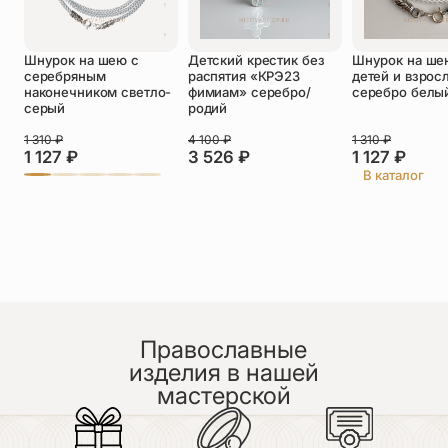
Оставить отзыв
Шнурок на шею с
Детский крестик без
Шнурок на ше
Подтверждаю свое согласие с
серебряным
распятия «КРЭ23
детей и взрос
политикой конфиденциальности
и даю
наконечником светло-
фимиам» серебро/
серебро белы
согласие на обработку персональных
серый
родий
данных
Пока нет отзывов. Будьте первым!
1 310
₽
4 100
₽
1 310
₽
1 127
₽
3 526
₽
1 127
₽
В каталог
Православные
изделия в нашей
мастерской