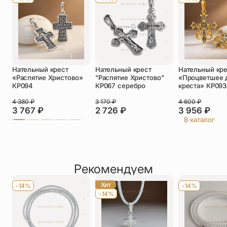
такой вариант.
Телефон
*
Отлично подойдёт как младенцу на крестины, так и
ребёнку постарше. Если вы взрослый человек, но любите
минимализм, то этот крестик для вас!
Отзыв
*
Нательный крест
Нательный крест
Нательный кр
«Распятие Христово»
"Распятие Христово"
«Процветшее 
КР094
КР067 серебро
креста» КР093
4 380
₽
3 170
₽
4 600
₽
3 767
₽
2 726
₽
3 956
₽
Прикрепить фото
В каталог
До 5 фото, JPG/PNG/WEBP, не более 5 МБ каждое
Рекомендуем
Хит
-14%
-14%
-14%