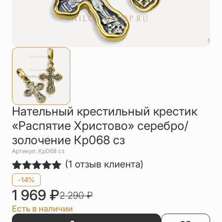
Упаковка
Цепи
Чётки
Шнурки на
шею
Другое
Нательный крестильный крестик
«Распятие Христово» серебро/
золочение Кр068 сз
Артикул: Кр068 сз
(
1
отзыв клиента)
Рейтинг
1
-14%
5.00
из 5
1 969
₽
2 290
₽
на основе
опроса
Есть в наличии
пользователя