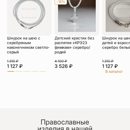
-14%
Оставить отзыв
Подтверждаю свое согласие с
Шнурок на шею с
Детский крестик без
Шнурок на ше
политикой конфиденциальности
и даю
серебряным
распятия «КРЭ23
детей и взрос
согласие на обработку персональных
наконечником светло-
фимиам» серебро/
серебро белы
данных
серый
родий
Пока нет отзывов. Будьте первым!
1 310
₽
4 100
₽
1 310
₽
1 127
₽
3 526
₽
1 127
₽
В каталог
Православные
изделия в нашей