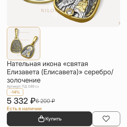
Упаковка
Цепи
Чётки
Шнурки на
шею
Другое
Нательная икона «святая
Елизавета (Елисавета)» серебро/
золочение
Артикул: ПД 089 сз
-14%
5 332
₽
6 200
₽
Есть в наличии
Купить