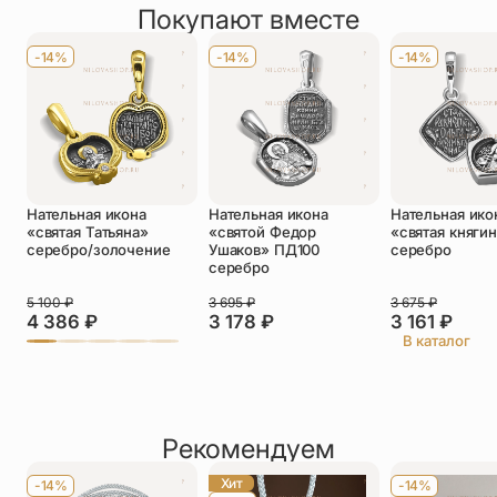
Покупают вместе
Оставить отзыв
Имя
*
-14%
-14%
-14%
Телефон
*
Отзыв
*
Нательная икона
Нательная икона
Нательная ико
«святая Татьяна»
«святой Федор
«святая княги
серебро/золочение
Ушаков» ПД100
серебро
серебро
5 100
₽
3 695
₽
3 675
₽
Прикрепить фото
4 386
₽
3 178
₽
3 161
₽
В каталог
До 5 фото, JPG/PNG/WEBP, не более 5 МБ каждое
Рекомендуем
Хит
-14%
-14%