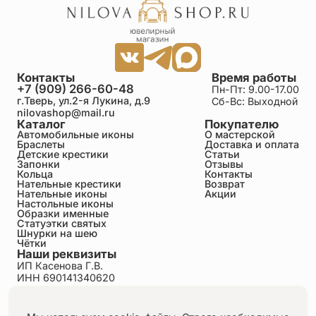
Контакты
Время работы
+7 (909) 266-60-48
Пн-Пт: 9.00-17.00
г.Тверь, ул.2-я Лукина, д.9
Сб-Вс: Выходной
nilovashop@mail.ru
Каталог
Покупателю
Автомобильные иконы
О мастерской
Браслеты
Доставка и оплата
Детские крестики
Статьи
Запонки
Отзывы
Кольца
Контакты
Нательные крестики
Возврат
Нательные иконы
Акции
Настольные иконы
Образки именные
Статуэтки святых
Шнурки на шею
Чётки
Наши реквизиты
ИП Касенова Г.В.
ИНН 690141340620
ОГРНИП 318695200011351
Политика конфиденциальности
Пользовательское соглашение