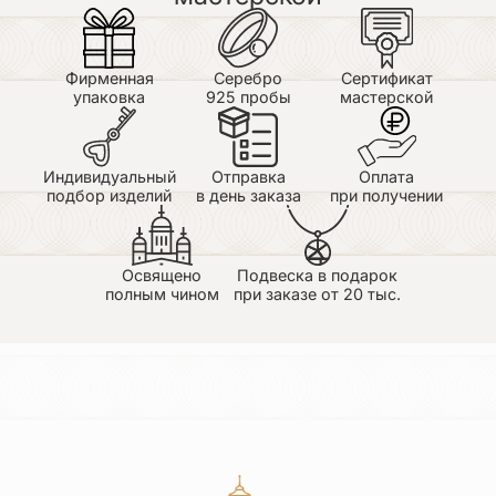
Достоинства: лучшая иконка из тех что я видел
Недостатки: не большой размер есть предложения
но это при личной встречи
Фирменная
Серебро
Сертификат
упаковка
925 пробы
мастерской
Светлана
29.06.2026
Купила образок в подарок. Отличное качество
исполнения!!! Спасибо за великолепную работу!
Индивидуальный
Отправка
Оплата
подбор изделий
в день заказа
при получении
Сергей
29.06.2026
Достоинства: Главное достоинство-качество
Освящено
Подвеска в подарок
изделия и проработка деталей. Недостатки:
полным чином
при заказе от 20 тыс.
Достаточно не велика Успехов мастерам в их
работе