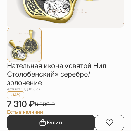
Упаковка
Цепи
Чётки
Шнурки на
шею
Другое
Нательная икона «святой Нил
Столобенский» серебро/
золочение
Артикул: ПД 098 сз
-14%
7 310
₽
8 500
₽
Есть в наличии
Купить