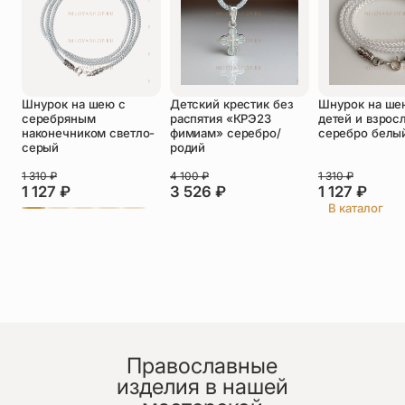
Оставить отзыв
Шнурок на шею с
Детский крестик без
Шнурок на ше
Подтверждаю свое согласие с
серебряным
распятия «КРЭ23
детей и взрос
политикой конфиденциальности
и даю
наконечником светло-
фимиам» серебро/
серебро белы
согласие на обработку персональных
серый
родий
данных
Пока нет отзывов. Будьте первым!
1 310
₽
4 100
₽
1 310
₽
1 127
₽
3 526
₽
1 127
₽
В каталог
Православные
изделия в нашей