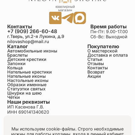
Контакты
Время работы
+7 (909) 266-60-48
Пн-Пт: 9.00-17.00
г.Тверь, ул.2-я Лукина, д.9
Сб-Вс: Выходной
nilovashop@mail.ru
Каталог
Покупателю
Автомобильные иконы
О мастерской
Браслеты
Доставка и оплата
Детские крестики
Статьи
Запонки
Отзывы
Кольца
Контакты
Нательные крестики
Возврат
Нательные иконы
Акции
Настольные иконы
Образки именные
Статуэтки святых
Шнурки на шею
Чётки
Наши реквизиты
ИП Касенова Г.В.
ИНН 690141340620
ОГРНИП 318695200011351
Политика конфиденциальности
Пользовательское соглашение
Мы используем cookie-файлы. Строго необходимые
Публичная оферта
нужны для работы корзины, входа в личный кабинет