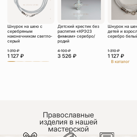
Оставить отзыв
Подтверждаю свое согласие с
Шнурок на шею с
Детский крестик без
Шнурок на ше
политикой конфиденциальности
и даю
серебряным
распятия «КРЭ23
детей и взрос
согласие на обработку персональных
наконечником светло-
фимиам» серебро/
серебро белы
данных
серый
родий
Пока нет отзывов. Будьте первым!
1 310
₽
4 100
₽
1 310
₽
1 127
₽
3 526
₽
1 127
₽
В каталог
Православные
изделия в нашей
мастерской