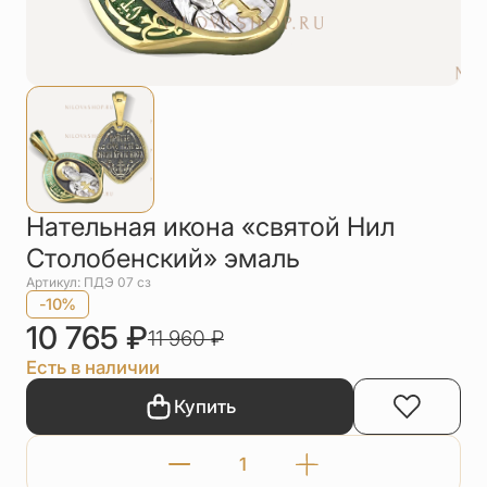
Упаковка
Цепи
Чётки
Шнурки на
шею
Другое
Нательная икона «святой Нил
Столобенский» эмаль
Артикул: ПДЭ 07 сз
-10%
10 765
₽
11 960
₽
Есть в наличии
Купить
Количество