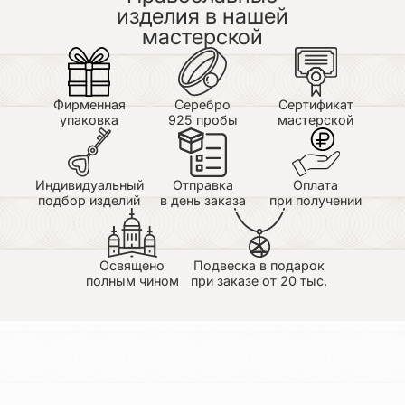
обрамление и от этого она стала еще
изделия в нашей
превосходней. Обязательно немного позже
мастерской
обращусь для покупки еще изделий. Огромное
спасибо.
Фирменная
Серебро
Сертификат
упаковка
925 пробы
мастерской
Индивидуальный
Отправка
Оплата
подбор изделий
в день заказа
при получении
Освящено
Подвеска в подарок
полным чином
при заказе от 20 тыс.