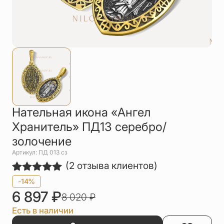
Упаковка
Цепи
Чётки
Шнурки на
шею
Другое
Нательная икона «Ангел
Хранитель» ПД13 серебро/
золочение
Артикул: ПД 013 сз
(
2
отзыва клиентов)
Рейтинг
2
-14%
5.00
из 5
6 897
₽
8 020
₽
на основе
опроса
Есть в наличии
пользователей