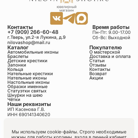
Контакты
Время работы
+7 (909) 266-60-48
Пн-Пт: 9.00-17.00
г.Тверь, ул.2-я Лукина, д.9
Сб-Вс: Выходной
nilovashop@mail.ru
Каталог
Покупателю
Автомобильные иконы
О мастерской
Браслеты
Доставка и оплата
Детские крестики
Статьи
Запонки
Отзывы
Кольца
Контакты
Нательные крестики
Возврат
Нательные иконы
Акции
Настольные иконы
Образки именные
Статуэтки святых
Шнурки на шею
Чётки
Наши реквизиты
ИП Касенова Г.В.
ИНН 690141340620
ОГРНИП 318695200011351
Политика конфиденциальности
Пользовательское соглашение
Мы используем cookie-файлы. Строго необходимые
Публичная оферта
нужны для работы корзины, входа в личный кабинет