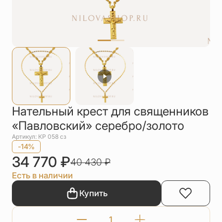
Упаковка
Цепи
Чётки
Шнурки на
шею
Другое
Нательный крест для священников
«Павловский» серебро/золото
Артикул: КР 058 сз
-14%
34 770
₽
40 430
₽
Есть в наличии
Купить