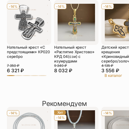
Имя
*
-14%
-14%
-14%
Телефон
*
Отзыв
*
Нательный крест «С
Нательный крест
Детский крест
предстоящими» КР020
«Распятие Христово»
крещения
серебро
КРД 04(сзи) с
«Криновидны
изумрудами
серебро/золо
7 350
₽
9 340
₽
4 135
₽
6 321
₽
8 032
₽
3 556
₽
Прикрепить фото
В каталог
До 5 фото, JPG/PNG/WEBP, не более 5 МБ каждое
Рекомендуем
Хит
-14%
-14%
-14%