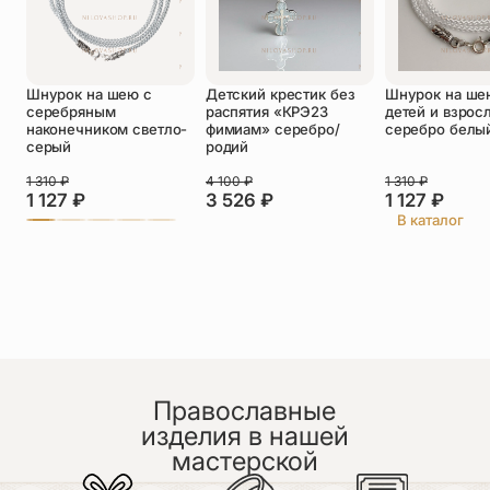
Оставить отзыв
Шнурок на шею с
Детский крестик без
Шнурок на ше
Подтверждаю свое согласие с
серебряным
распятия «КРЭ23
детей и взрос
политикой конфиденциальности
и даю
наконечником светло-
фимиам» серебро/
серебро белы
согласие на обработку персональных
серый
родий
данных
Пока нет отзывов. Будьте первым!
1 310
₽
4 100
₽
1 310
₽
1 127
₽
3 526
₽
1 127
₽
В каталог
Православные
изделия в нашей
мастерской