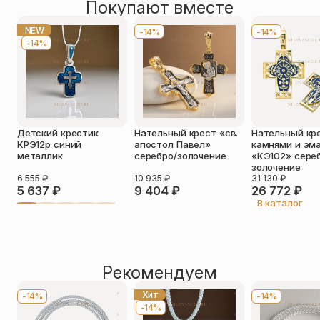
Покупают вместе
Оставить отзыв
Имя
*
NEW
-14%
-14%
-14%
Телефон
*
Отзыв
*
Детский крестик
Нательный крест «св.
Нательный кр
КРЭ12р синий
апостол Павел»
камнями и эм
металлик
серебро/золочение
«КЭ102» сере
золочение
6 555
₽
10 935
₽
31 130
₽
5 637
₽
9 404
₽
26 772
₽
Прикрепить фото
В каталог
До 5 фото, JPG/PNG/WEBP, не более 5 МБ каждое
Рекомендуем
Хит
-14%
-14%
-14%