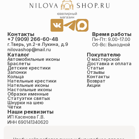
Контакты
Время работы
+7 (909) 266-60-48
Пн-Пт: 9.00-17.00
г.Тверь, ул.2-я Лукина, д.9
Сб-Вс: Выходной
nilovashop@mail.ru
Каталог
Покупателю
Автомобильные иконы
О мастерской
Браслеты
Доставка и оплата
Детские крестики
Статьи
Запонки
Отзывы
Кольца
Контакты
Нательные крестики
Возврат
Нательные иконы
Акции
Настольные иконы
Образки именные
Статуэтки святых
Шнурки на шею
Чётки
Наши реквизиты
ИП Касенова Г.В.
ИНН 690141340620
ОГРНИП 318695200011351
Политика конфиденциальности
Пользовательское соглашение