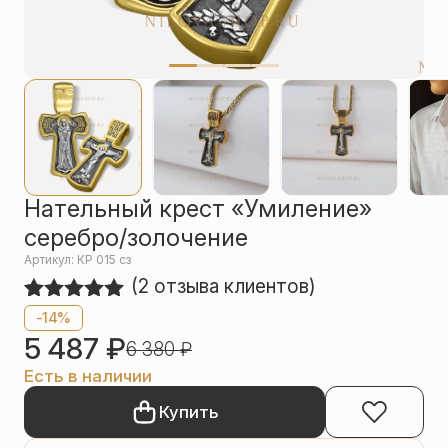
Упаковка
Цепи
Чётки
Шнурки на
шею
Другое
Нательный крест «Умиление»
серебро/золочение
Артикул: КР 015 сз
(
2
отзыва клиентов)
Рейтинг
2
-14%
5.00
из 5
5 487
₽
6 380
₽
на основе
опроса
Есть в наличии
пользователей
Купить