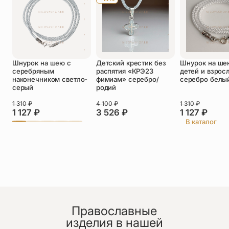
необходимости.
Оставить отзыв
Шнурок на шею с
Детский крестик без
Шнурок на ше
Подтверждаю свое согласие с
серебряным
распятия «КРЭ23
детей и взрос
политикой конфиденциальности
и даю
наконечником светло-
фимиам» серебро/
серебро белы
согласие на обработку персональных
серый
родий
данных
Пока нет отзывов. Будьте первым!
1 310
₽
4 100
₽
1 310
₽
1 127
₽
3 526
₽
1 127
₽
В каталог
Православные
изделия в нашей