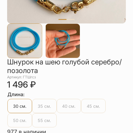
Упаковка
Цепи
Чётки
Шнурки на
шею
Другое
Шнурок на шею голубой серебро/
позолота
Артикул: ГТШгсз
1 496
₽
Длина:
30 см.
35 см.
40 см.
45 см.
50 см.
55 см.
977 в наличии