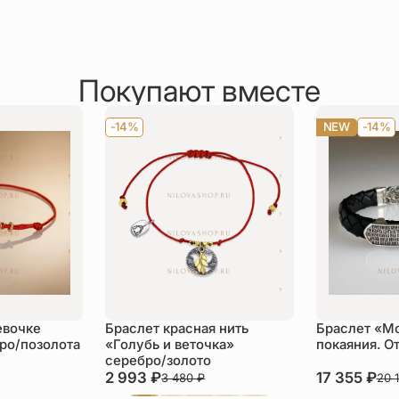
Покупают вместе
-14%
NEW
-14%
евочке
Браслет красная нить
Браслет «М
бро/позолота
«Голубь и веточка»
покаяния. О
серебро/золото
2 993
₽
17 355
₽
3 480
₽
20 