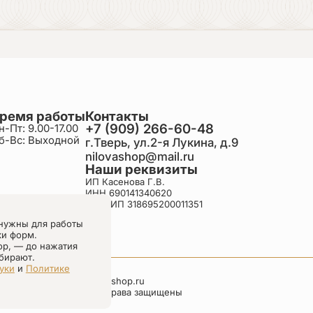
ремя работы
Контакты
+7 (909) 266-60-48
н-Пт: 9.00-17.00
б-Вс: Выходной
г.Тверь, ул.2-я Лукина, д.9
nilovashop@mail.ru
Наши реквизиты
ИП Касенова Г.В.
ИНН 690141340620
ОГРНИП 318695200011351
нужны для работы
ки форм.
ор, — до нажатия
бирают.
уки
и
Политике
nilovashop.ru
Все права защищены