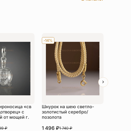
-14%
Хит
-14
ироносица «св
Шнурок на шею светло-
Детский 
отворец» с
золотистый серебро/
распяти
 от мощей г.
позолота
серебро
1 496
₽
3 526
₽
999
₽
1 740
₽