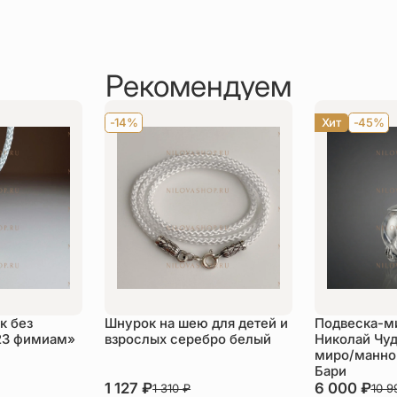
Рекомендуем
-14%
Хит
-45%
к без
Шнурок на шею для детей и
Подвеска-м
23 фимиам»
взрослых серебро белый
Николай Чуд
миро/манной
Бари
1 127
₽
6 000
₽
1 310
₽
10 