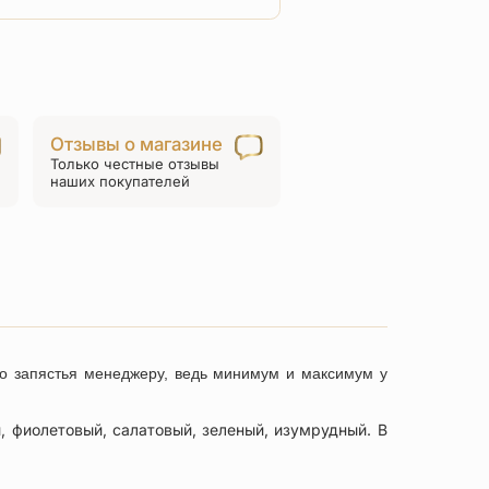
товара
Браслет
№20
на
салатовой
Отзывы о магазине
нити
Только честные отзывы
с
наших покупателей
эмалью
го запястья менеджеру, ведь минимум и максимум у
, фиолетовый, салатовый, зеленый, изумрудный. В