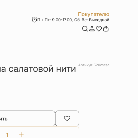
Покупателю
Пн-Пт: 9.00-17.00, Сб-Вс: Выходной
Мои заказы
Доставка и оплата
Возврат товара
Статьи
Контакты
Отзывы
Акции
а салатовой нити
Артикул: Б20сзсал
ить
Количество