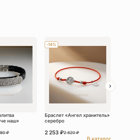
-14%
-14%
олитва
Браслет «Ангел хранитель»
Браслет 
тче наш»
серебро
«Рыба И
золочен
2 253
₽
2 993
₽
180
₽
2 620
₽
В каталог