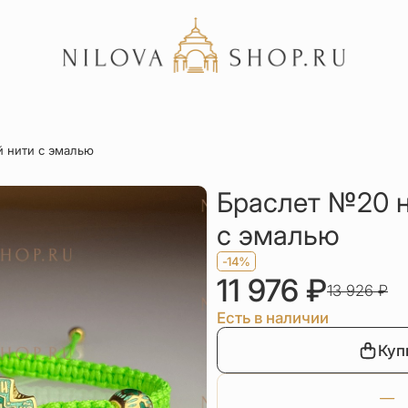
Акции
й нити с эмалью
Отзывы
Статьи
Браслет №20 н
с эмалью
-14%
11 976
₽
13 926
₽
Есть в наличии
Куп