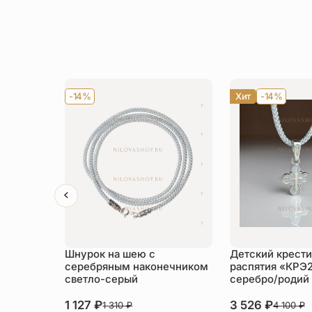
-14%
Хит
-14%
Шнурок на шею с
Детский крести
серебряным наконечником
распятия «КРЭ
светло-серый
серебро/родий
1 127
₽
3 526
₽
1 310
₽
4 100
₽