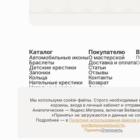
Каталог
Покупателю
В
Автомобильные иконы
О мастерской
П
Браслеты
Доставка и оплата
С
Детские крестики
Статьи
Запонки
Отзывы
Кольца
Контакты
Нательные крестики
Возврат
Нательные иконы
Акции
Настольные иконы
Образки именные
Мы используем cookie-файлы. Строго необходимые 
Статуэтки святых
корзины, входа в личный кабинет и отправ
Шнурки на шею
Аналитические — Яндекс.Метрика, включая Вебвиз
Чётки
«Принять» не загружаются и данные не со
Подробнее — в
Политике использования файлов к
конфиденциальности
.
Настройки cookie
Принять
Отклонить