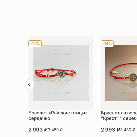
-14%
-14%
Браслет «Райские птицы»
Браслет на вер
сердечко
"Крест 1" сере
2 993
₽
2 993
₽
3 480
₽
3 480
₽