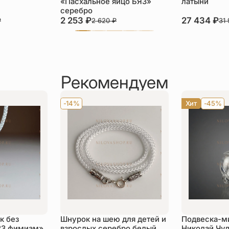
«Пасхальное яйцо БЯ3»
латыни
серебро
2 253
₽
27 434
₽
₽
2 620
₽
31
Рекомендуем
-14%
Хит
-45%
к без
Шнурок на шею для детей и
Подвеска-м
23 фимиам»
взрослых серебро белый
Николай Чуд