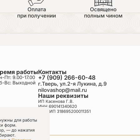
Оплата
Освящено
при получении
полным чином
ремя работы
Контакты
+7 (909) 266-60-48
н-Пт: 9.00-17.00
б-Вс: Выходной
г.Тверь, ул.2-я Лукина, д.9
nilovashop@mail.ru
Наши реквизиты
ИП Касенова Г.В.
ИНН 690141340620
ОГРНИП 318695200011351
нужны для работы
ки форм.
ор, — до нажатия
бирают.
уки
и
Политике