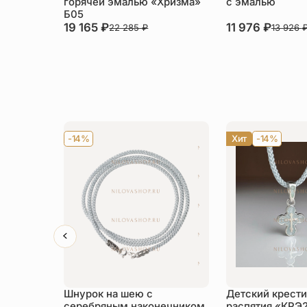
горячей эмалью «Хризма»
с эмалью
Б05
19 165
₽
11 976
₽
22 285
₽
13 926
-14%
Хит
-14%
Шнурок на шею с
Детский крести
серебряным наконечником
распятия «КРЭ