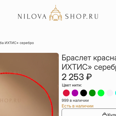
Акции
ыба ИХТИС» серебро
Отзывы
Статьи
Браслет красн
ИХТИС» сереб
2 253
₽
Цвет нити:
999 в наличии
Есть в наличии
Куп