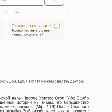
Количество
товара
Отзывы о магазине
Браслет
Только честные отзывы
красная
наших покупателей
нить
«Рыба
ИХТИС»
серебро
ь большой. ЦВЕТ НИТИ можем сделать другой.
нской веры. Ἰησοὺς Χριστὸς Θεoὺ ῾Υιὸς Σωτήρ
ященной истории мы знаем, что большинство
цами человеков». (Мф. 4:19) После Славного
х катакомбах Рыба изображается даже в сюжете