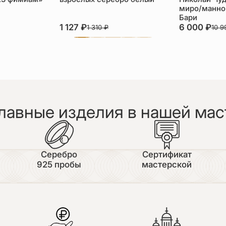
миро/манной
Бари
1 127
₽
6 000
₽
1 310
₽
10 
лавные изделия в нашей мас
Серебро
Сертификат
925 пробы
мастерской