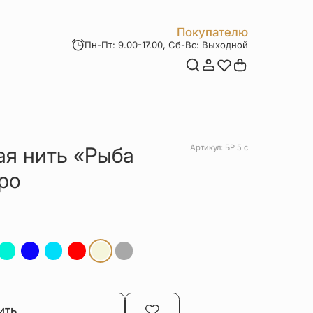
Покупателю
Пн-Пт: 9.00-17.00, Сб-Вс: Выходной
Мои заказы
Доставка и оплата
Возврат товара
Статьи
Контакты
Отзывы
Акции
ая нить «Рыба
Артикул: БР 5 с
ро
ить