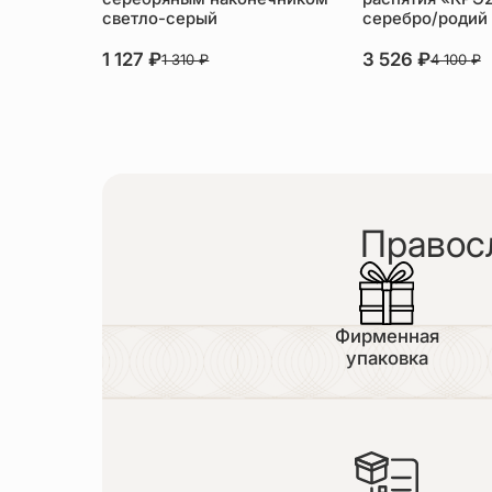
светло-серый
серебро/родий
1 127
₽
3 526
₽
1 310
₽
4 100
₽
Правос
Фирменная
упаковка