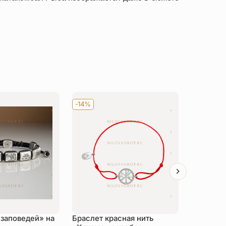
-14%
-14%
 заповедей» на
Браслет красная нить
Правосла