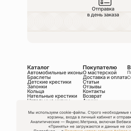
Отправка
в день заказа
Каталог
Покупателю
В
Автомобильные иконы
О мастерской
П
Браслеты
Доставка и оплата
С
Детские крестики
Статьи
Запонки
Отзывы
Кольца
Контакты
Нательные крестики
Возврат
Нательные иконы
Акции
Настольные иконы
Образки именные
Мы используем cookie-файлы. Строго необходимые 
Статуэтки святых
корзины, входа в личный кабинет и отправ
Шнурки на шею
Аналитические — Яндекс.Метрика, включая Вебвиз
Чётки
«Принять» не загружаются и данные не со
Подробнее — в
Политике использования файлов к