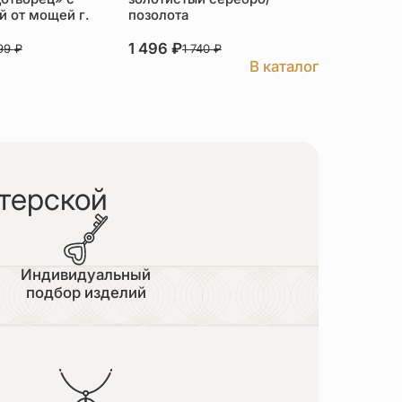
 от мощей г.
позолота
серебро
1 496
₽
3 526
₽
999
₽
1 740
₽
В каталог
терской
Индивидуальный
подбор изделий