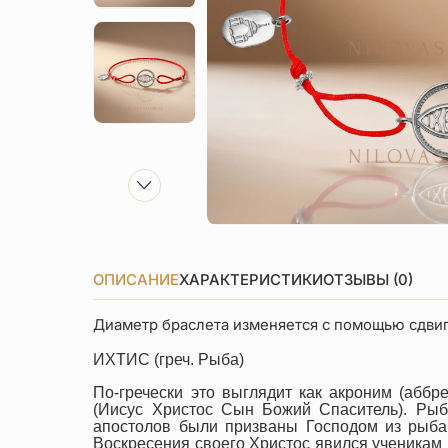
ОПИСАНИЕ
ХАРАКТЕРИСТИКИ
ОТЗЫВЫ (0)
Диаметр браслета изменяется с помощью сдвиг
ИХТИС (греч. Рыба)
По-гречески это выглядит как акроним (аббр
(Иисус Христос Сын Божий Спаситель). Рыб
апостолов были призваны Господом из рыбак
Воскресения своего Христос явился ученикам 