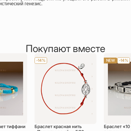
истический генезис.
Покупают вместе
-14%
NEW
-14%
вет тиффани
Браслет красная нить
Браслет «10