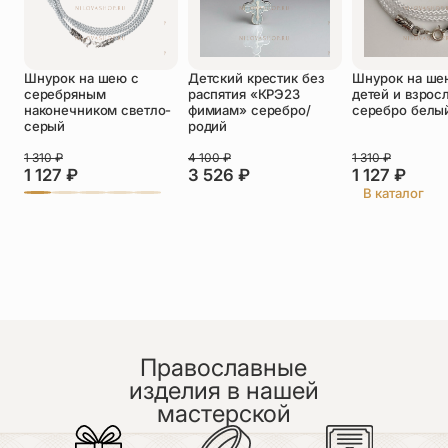
Оставить отзыв
Шнурок на шею с
Детский крестик без
Шнурок на ше
серебряным
распятия «КРЭ23
детей и взрос
Подтверждаю свое согласие с
наконечником светло-
фимиам» серебро/
серебро белы
политикой конфиденциальности
и даю
серый
родий
согласие на обработку персональных
данных
1 310
₽
4 100
₽
1 310
₽
Пока нет отзывов. Будьте первым!
1 127
₽
3 526
₽
1 127
₽
В каталог
Православные
изделия в нашей
мастерской