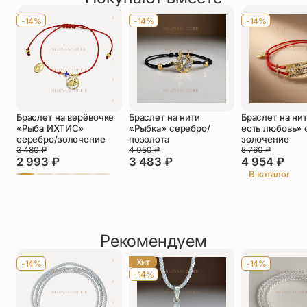
Имя
*
-14%
-14%
-14%
Телефон
*
Отзыв
*
Браслет на верёвочке
Браслет на нити
Браслет на ни
«Рыба ИХТИС»
«Рыбка» серебро/
есть любовь» 
серебро/золочение
позолота
золочение
3 480
₽
4 050
₽
5 760
₽
2 993
₽
3 483
₽
4 954
₽
В каталог
Прикрепить фото
До 5 фото, JPG/PNG/WEBP, не более 5 МБ каждое
Рекомендуем
Хит
-14%
-14%
-14%