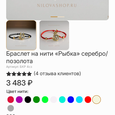
Упаковка
Цепи
Чётки
Шнурки на
шею
Другое
Браслет на нити «Рыбка» серебро/
позолота
Артикул: БКР 4сз
(
4
отзыва клиентов)
3 483
₽
Рейтинг
4
5.00
из 5
на основе
Цвет нити:
опроса
пользователей