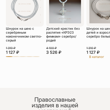
Оставить отзыв
Шнурок на шею с
Детский крестик без
Шнурок на ше
серебряным
распятия «КРЭ23
детей и взрос
Подтверждаю свое согласие с
наконечником светло-
фимиам» серебро/
серебро белы
политикой конфиденциальности
и даю
серый
родий
согласие на обработку персональных
данных
1 310
₽
4 100
₽
1 310
₽
1 127
₽
3 526
₽
1 127
₽
Нина Чернакова
В каталог
09.07.2026
Она прекрасна! Это ювелирная работая! Спасибо
спасибо
Православные
Людмила
изделия в нашей
30.06.2026
Галина,спасибо за чудесные красивые