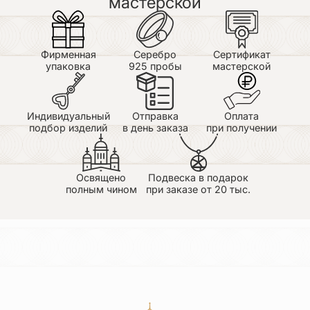
мастерской
браслеты,пусть удача везение будут с
вами,создавая шедевры
Фирменная
Серебро
Сертификат
Ольга
упаковка
925 пробы
мастерской
30.06.2026
Галина, пишу с удовольствием Вам
благодарственные слова о браслете с рыбкой
мечты.
Индивидуальный
Отправка
Оплата
Я большая поклонница православных украшений и
подбор изделий
в день заказа
при получении
еще не встречала такой красивой работы с
душевным посылом.
Получив один браслет, сразу же заказала второй.
Желаю процветания вашему магазину.
Освящено
Подвеска в подарок
Бог в помощь
полным чином
при заказе от 20 тыс.
Татьяна Владова
30.06.2026
Очень люблю, когда украшение со смыслом и
искусно сделано. Это именно тот случай. Тонкая
работа, комфортное, не цепляется за одежду.
Ношу с огромным удовольствием. Спасибо
мастеру и всем причастным к моему
приобретению.