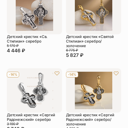
Упаковка
Цепи
Чётки
Шнурки на
шею
Детский крестик «Св.
Детский крестик «Святой
Другое
Стилиан» серебро
Стилиан» серебро/
5 170
₽
золочение
4 446
₽
6 775
₽
5 827
₽
-14%
-14%
Детский крестик «Сергий
Детский крестик «Сергий
Радонежский» серебро
Радонежский» серебро/
3 190
₽
золочение