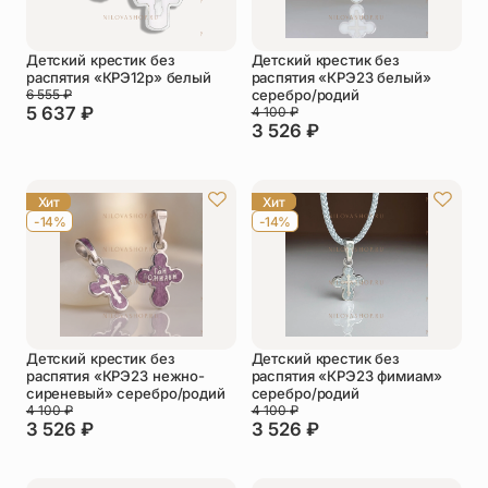
Детский крестик без
Детский крестик без
распятия «КРЭ12р» белый
распятия «КРЭ23 белый»
6 555
₽
серебро/родий
5 637
₽
4 100
₽
3 526
₽
Хит
Хит
-14%
-14%
Детский крестик без
Детский крестик без
распятия «КРЭ23 нежно-
распятия «КРЭ23 фимиам»
сиреневый» серебро/родий
серебро/родий
4 100
₽
4 100
₽
3 526
₽
3 526
₽