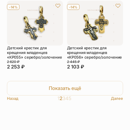
-14%
-14%
Детский крестик для
Детский крестик для
крещения младенцев
крещения младенцев
«КР055» серебро/золочение
«КР056» серебро/золочение
2 620
₽
2 445
₽
2 253
₽
2 103
₽
Показать ещё
1
2
3
4
5
Назад
Далее