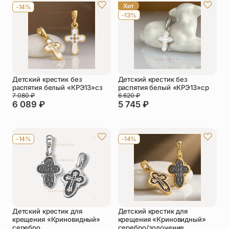
Хит
-14%
-13%
Детский крестик без
Детский крестик без
распятия белый «КРЭ13»сз
распятия белый «КРЭ13»ср
7 080
₽
6 620
₽
6 089
₽
5 745
₽
-14%
-14%
Детский крестик для
Детский крестик для
крещения «Криновидный»
крещения «Криновидный»
серебро
серебро/золочение