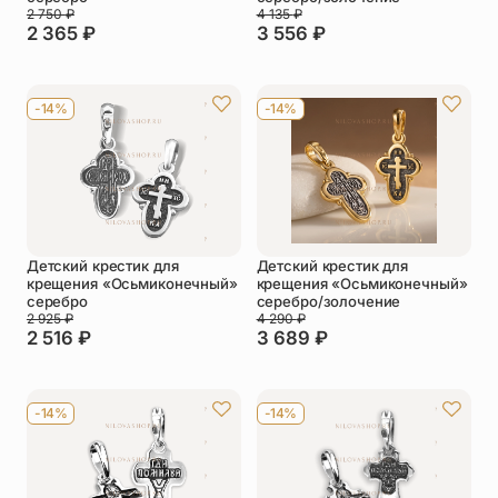
2 750
₽
4 135
₽
2 365
₽
3 556
₽
-14%
-14%
Детский крестик для
Детский крестик для
крещения «Осьмиконечный»
крещения «Осьмиконечный»
серебро
серебро/золочение
2 925
₽
4 290
₽
2 516
₽
3 689
₽
-14%
-14%