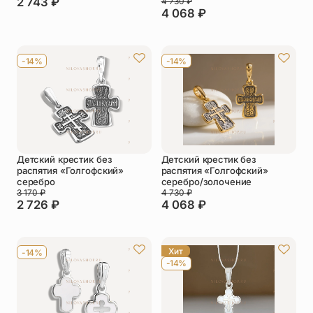
2 743
₽
4 730
₽
4 068
₽
-14%
-14%
Детский крестик без
Детский крестик без
распятия «Голгофский»
распятия «Голгофский»
серебро
серебро/золочение
3 170
₽
4 730
₽
2 726
₽
4 068
₽
Хит
-14%
-14%