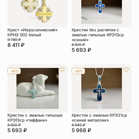
Крест «Иерусалимский»
Крестик без распятия с
КРНЭ 002 белый
эмалью гильоше КРЭ13ср
9 780
₽
«синий»
8 411
₽
6 620
₽
5 693
₽
-14%
-14%
Крестик с эмалью гильоше
Крестик с эмалью КРЭ21ср
КРЭ13ср «тиффани»
«синий металлик»
6 620
₽
6 940
₽
5 693
₽
5 968
₽