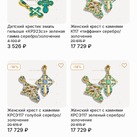
Детский крестик эмаль
Женский крест с камнями
гильоше «КРЭ23сз» зеленая
К117 «тиффани» серебро/
гамма серебро/золочение
золочение
4 100
₽
20 615
₽
3 526
₽
17 729
₽
-14%
-14%
Женский крест с камнями
Женский крест с камнями
КРСЭ117 голубой серебро/
КРСЭ117 зеленый серебро/
золочение
золочение
20 615
₽
20 615
₽
17 729
₽
17 729
₽