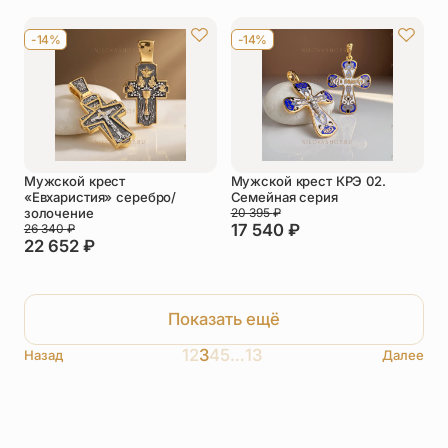
-14%
-14%
Мужской крест
Мужской крест КРЭ 02.
«Евхаристия» серебро/
Семейная серия
золочение
20 395
₽
17 540
₽
26 340
₽
22 652
₽
Показать ещё
1
2
3
4
5
…
13
Назад
Далее