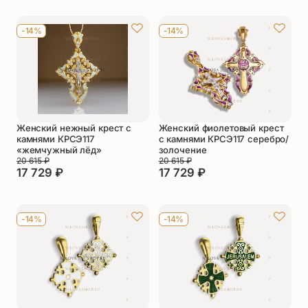
-14%
-14%
Женский нежный крест с
Женский фиолетовый крест
камнями КРСЭ117
с камнями КРСЭ117 серебро/
«жемчужный лёд»
золочение
20 615
₽
20 615
₽
17 729
₽
17 729
₽
-14%
-14%