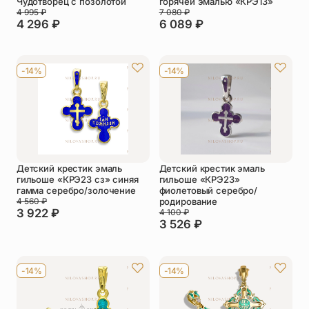
Чудотворец с позолотой
горячей эмалью «КРЭ13»
4 995
₽
7 080
₽
4 296
₽
6 089
₽
-14%
-14%
Детский крестик эмаль
Детский крестик эмаль
гильоше «КРЭ23 сз» синяя
гильоше «КРЭ23»
гамма серебро/золочение
фиолетовый серебро/
4 560
₽
родирование
3 922
₽
4 100
₽
3 526
₽
-14%
-14%