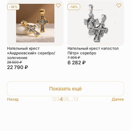
-14%
-14%
Нательный крест
Нательный крест «апостол
«Андреевский» серебро/
Пётр» серебро
золочение
7 305
₽
6 282
₽
26 500
₽
22 790
₽
Показать ещё
1
2
3
4
5
6
…
13
Назад
Далее