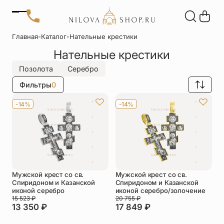
Позвонить
Главная
-
Каталог
-
Нательные крестики
+7 (909) 266-60-48
Нательные крестики
+7 (906) 655-37-20
Автомобильные
Браслеты
Акции
иконы
Отзывы
Позолота
Серебро
Статьи
Фильтры
0
Детские
Запонки
крестики
-14%
-14%
Кольца
Настольные
иконы
Нательные
Нательные
крестики
иконы
Мужской крест со св.
Мужской крест со св.
Образки
Подвески
Спиридоном и Казанской
Спиридоном и Казанской
именные
иконой серебро
иконой серебро/золочение
15 523
₽
20 755
₽
13 350
₽
17 849
₽
Складни
Статуэтки
святых