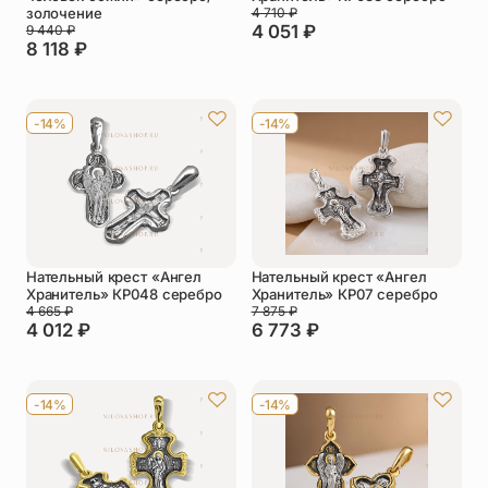
золочение
4 710
₽
4 051
₽
9 440
₽
8 118
₽
-14%
-14%
Нательный крест «Ангел
Нательный крест «Ангел
Хранитель» КР048 серебро
Хранитель» КР07 серебро
4 665
₽
7 875
₽
4 012
₽
6 773
₽
-14%
-14%