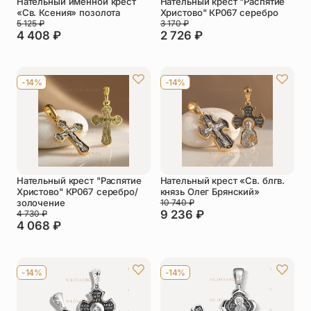
Нательный именной крест
Нательный крест "Распятие
«Св. Ксения» позолота
Христово" КР067 серебро
5 125
₽
3 170
₽
4 408
₽
2 726
₽
-14%
-14%
Нательный крест "Распятие
Нательный крест «Cв. блгв.
Христово" КР067 серебро/
князь Олег Брянский»
золочение
10 740
₽
9 236
₽
4 730
₽
4 068
₽
-14%
-14%