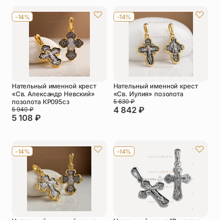
Упаковка
Цепи
-14%
-14%
Чётки
Шнурки на
шею
Другое
Нательный именной крест
Нательный именной крест
«Св. Александр Невский»
«Св. Иулия» позолота
позолота КР095сз
5 630
₽
4 842
₽
5 940
₽
5 108
₽
-14%
-14%