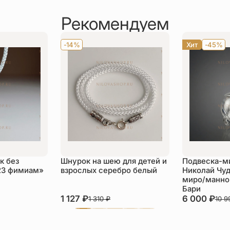
Рекомендуем
-14%
Хит
-45%
к без
Шнурок на шею для детей и
Подвеска-м
23 фимиам»
взрослых серебро белый
Николай Чуд
миро/манной
Бари
1 127
₽
6 000
₽
1 310
₽
10 