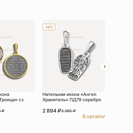
-14%
-14%
кона
Нательная икона «Ангел
Нательна
Троица» сз
Хранитель» ПД79 серебро
Матери 
серебро
2 894
₽
3 462
₽
0
₽
3 365
₽
В каталог