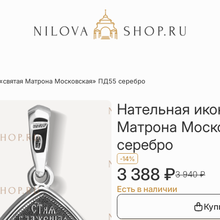
Акции
 «святая Матрона Московская» ПД55 серебро
Отзывы
Статьи
Нательная ико
Матрона Моск
серебро
-14%
3 388
₽
3 940
₽
Есть в наличии
Куп