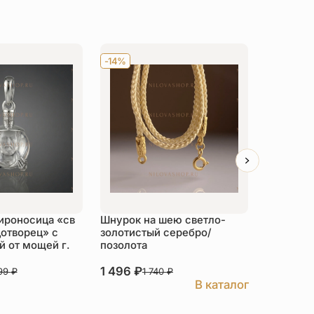
-14%
Хит
-14
ироносица «св
Шнурок на шею светло-
Детский 
отворец» с
золотистый серебро/
распяти
 от мощей г.
позолота
серебро
1 496
₽
3 526
₽
999
₽
1 740
₽
В каталог