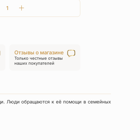
Количество
товара
Нательная
икона
«святая
Матрона
Отзывы о магазине
Московская»
Только честные отзывы
ПД55
наших покупателей
серебро
ощи. Люди обращаются к её помощи в семейных