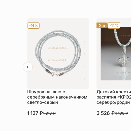
-14%
Хит
-14%
Шнурок на шею с
Детский крести
серебряным наконечником
распятия «КРЭ
светло-серый
серебро/родий
1 127
₽
3 526
₽
1 310
₽
4 100
₽