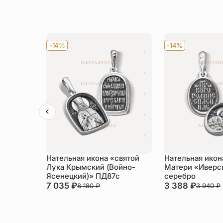
-14%
-14%
Нательная икона «святой
Нательная икон
Лука Крымский (Войно-
Матери «Иверс
Ясенецкий)» ПД87с
серебро
7 035
₽
3 388
₽
8 180
₽
3 940
₽