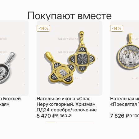
Покупают вместе
-14%
-14%
а Божьей
Нательная икона «Спас
Нательная и
кая»
Нерукотворный. Хризма»
«Пресвятая 
ПД24 серебро/золочение
5 470
₽
7 826
₽
6 360
₽
9 10