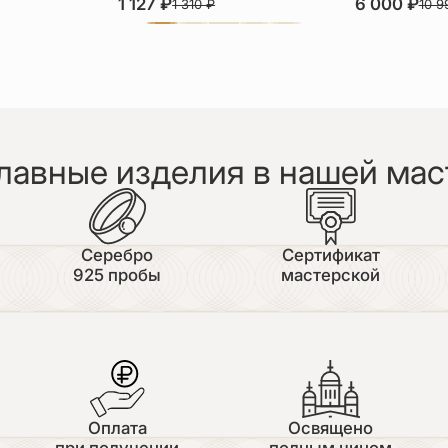
1 127
₽
6 000
₽
1 310
₽
10 
лавные изделия в нашей мас
Серебро
Сертификат
925 пробы
мастерской
Оплата
Освящено
при получении
полным чином