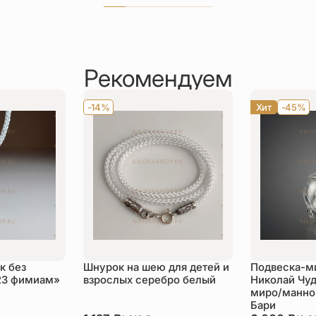
Рекомендуем
-14%
Хит
-45%
к без
Шнурок на шею для детей и
Подвеска-м
23 фимиам»
взрослых серебро белый
Николай Чуд
миро/манной
Бари