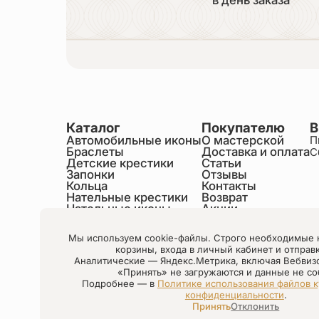
Каталог
Покупателю
В
Автомобильные иконы
О мастерской
П
Браслеты
Доставка и оплата
С
Детские крестики
Статьи
Запонки
Отзывы
Кольца
Контакты
Нательные крестики
Возврат
Нательные иконы
Акции
Настольные иконы
Образки именные
Мы используем cookie-файлы. Строго необходимые 
Статуэтки святых
корзины, входа в личный кабинет и отправ
Шнурки на шею
Аналитические — Яндекс.Метрика, включая Вебвиз
Чётки
«Принять» не загружаются и данные не со
Подробнее — в
Политике использования файлов к
конфиденциальности
.
Настройки cookie
Принять
Отклонить