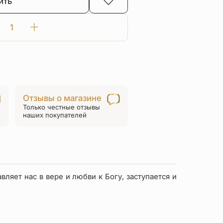
ить
Количество
товара
Нательная
икона
«Ангел
Хранитель»
Отзывы о магазине
ПД79
Только честные отзывы
серебро/
наших покупателей
золочение
ляет нас в вере и любви к Богу, заступается и