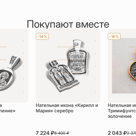
Покупают вместе
-14%
-14%
а
Нательная икона «Кирилл и
Нательная и
ление»
Мария» серебро
Тримифунтс
золочение
7 224
₽
2 043
₽
8 400
₽
2 3