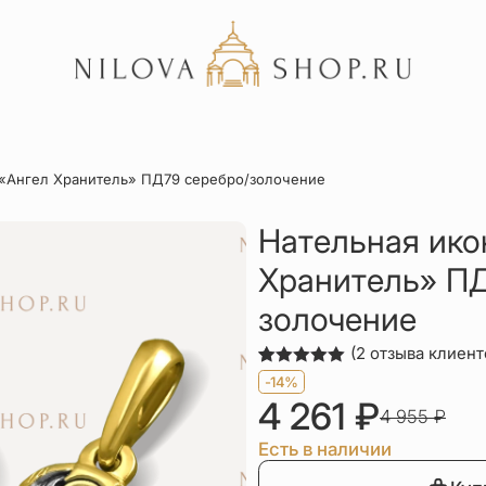
Акции
 «Ангел Хранитель» ПД79 серебро/золочение
Отзывы
Статьи
Нательная ико
Хранитель» ПД
золочение
(
2
отзыва клиент
Рейтинг
2
-14%
5.00
из 5
4 261
₽
на основе
4 955
₽
опроса
пользователей
Есть в наличии