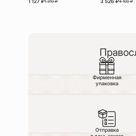
1 127
₽
3 526
₽
1 310
₽
4 100
₽
Правос
Фирменная
упаковка
Отправка
в день заказа