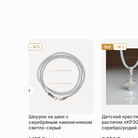
-14%
Хит
-14%
Шнурок на шею с
Детский крести
серебряным наконечником
распятия «КРЭ
светло-серый
серебро/родий