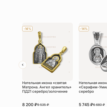
-14%
-14%
Нательная икона «святая
Нательная икон
Матрона. Ангел хранитель»
«Серафим-Уми
ПД21 серебро/золочение
серебро
8 200
₽
5 745
₽
9 535
₽
6 680
₽