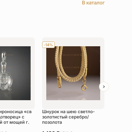
В каталог
-14%
Хит
-14
ироносица «св
Шнурок на шею светло-
Детский 
отворец» с
золотистый серебро/
распяти
 от мощей г.
позолота
серебро