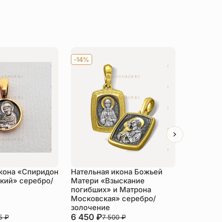
-14%
-14%
кона «Спиридон
Нательная икона Божьей
Нательна
кий» серебро/
Матери «Взыскание
Нерукот
погибших» и Матрона
ПД02 се
Московская» серебро/
золочение
6 450
₽
5 452
₽
75
₽
7 500
₽