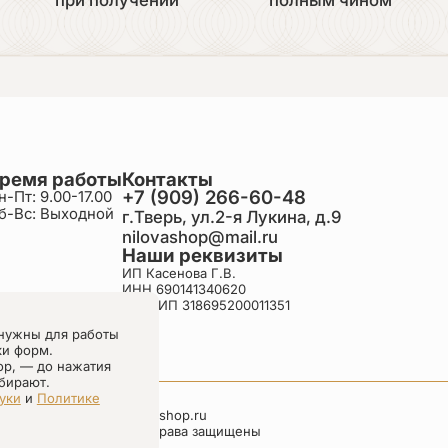
ремя работы
Контакты
+7 (909) 266-60-48
н-Пт: 9.00-17.00
б-Вс: Выходной
г.Тверь, ул.2-я Лукина, д.9
nilovashop@mail.ru
Наши реквизиты
ИП Касенова Г.В.
ИНН 690141340620
ОГРНИП 318695200011351
нужны для работы
ки форм.
ор, — до нажатия
бирают.
уки
и
Политике
nilovashop.ru
Все права защищены