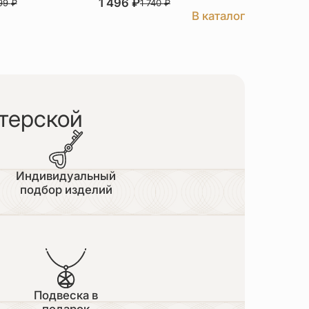
1 496
₽
3 526
₽
999
₽
1 740
₽
В каталог
терской
Индивидуальный
подбор изделий
Подвеска в
подарок