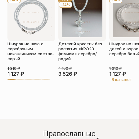
необходимости.
-14%
Оставить отзыв
Шнурок на шею с
Детский крестик без
Шнурок на ше
Подтверждаю свое согласие с
серебряным
распятия «КРЭ23
детей и взро
политикой конфиденциальности
и
наконечником светло-
фимиам» серебро/
серебро белы
даю согласие на обработку
серый
родий
персональных данных
Пока нет отзывов. Будьте первым!
1 310
₽
4 100
₽
1 310
₽
1 127
₽
3 526
₽
1 127
₽
В каталог
Православные