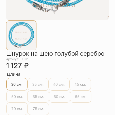
Упаковка
Цепи
Чётки
Шнурки на
шею
Другое
Шнурок на шею голубой серебро
Артикул: ГТШг
1 127
₽
Длина:
30 см.
35 см.
40 см.
45 см.
50 см.
55 см.
60 см.
65 см.
70 см.
75 см.