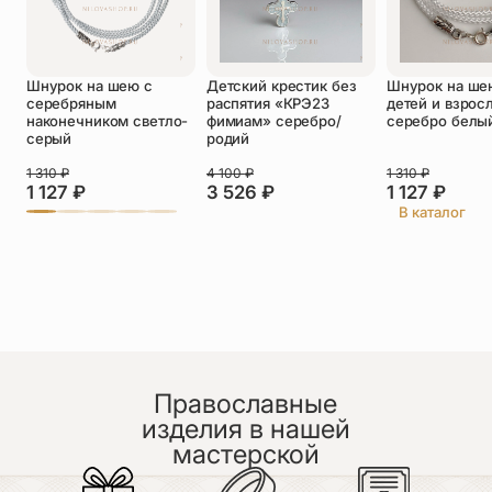
Оставить отзыв
Шнурок на шею с
Детский крестик без
Шнурок на ше
серебряным
распятия «КРЭ23
детей и взрос
Подтверждаю свое согласие с
наконечником светло-
фимиам» серебро/
серебро белы
политикой конфиденциальности
и даю
серый
родий
согласие на обработку персональных
данных
1 310
₽
4 100
₽
1 310
₽
Пока нет отзывов. Будьте первым!
1 127
₽
3 526
₽
1 127
₽
В каталог
Православные
изделия в нашей
мастерской