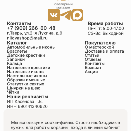
Контакты
Время работы
+7 (909) 266-60-48
Пн-Пт: 9.00-17.00
г.Тверь, ул.2-я Лукина, д.9
Сб-Вс: Выходной
nilovashop@mail.ru
Каталог
Покупателю
Автомобильные иконы
О мастерской
Браслеты
Доставка и оплата
Детские крестики
Статьи
Запонки
Отзывы
Кольца
Контакты
Нательные крестики
Возврат
Нательные иконы
Акции
Настольные иконы
Образки именные
Статуэтки святых
Шнурки на шею
Чётки
Наши реквизиты
ИП Касенова Г.В.
ИНН 690141340620
ОГРНИП 318695200011351
Политика конфиденциальности
Пользовательское соглашение
Мы используем cookie-файлы. Строго необходимые
Публичная оферта
нужны для работы корзины, входа в личный кабинет