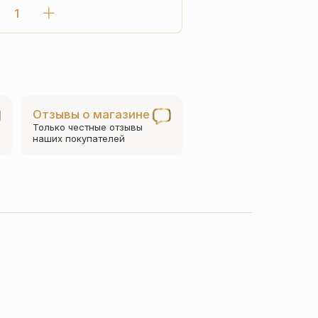
Количество
товара
Детский
крестик
со
св
Отзывы о магазине
блаженной
Только честные отзывы
Матроной
наших покупателей
КР084сз