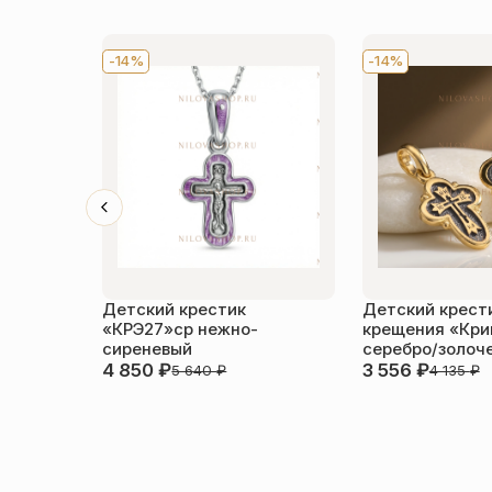
-14%
-14%
Детский крестик
Детский крест
«КРЭ27»ср нежно-
крещения «Кри
сиреневый
серебро/золоч
4 850
₽
3 556
₽
5 640
₽
4 135
₽