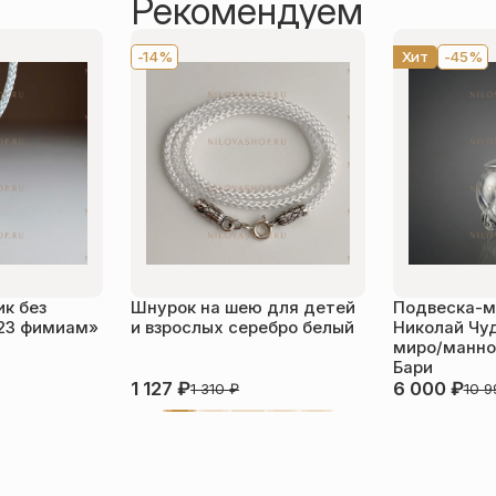
Рекомендуем
-14%
Хит
-45%
к без
Шнурок на шею для детей
Подвеска-м
23 фимиам»
и взрослых серебро белый
Николай Чу
миро/манной
Бари
1 127
₽
6 000
₽
1 310
₽
10 