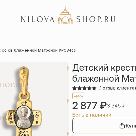
Акции
к со св блаженной Матроной КР084сз
Отзывы
Статьи
Детский крест
блаженной Ма
(
1
отзыв клиента
Рейтинг
1
-14%
5.00
из 5
2 877
₽
на основе
3 345
₽
опроса
пользователя
Есть в наличии
Куп