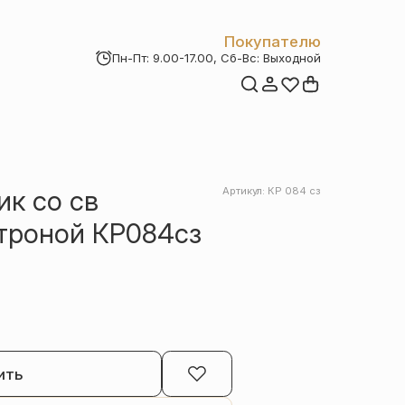
Покупателю
Пн-Пт: 9.00-17.00, Сб-Вс: Выходной
Мои заказы
Доставка и оплата
Возврат товара
Статьи
Контакты
Отзывы
Акции
ик со св
Артикул: КР 084 сз
троной КР084сз
)
ить