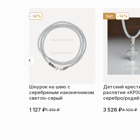
-14%
Хит
-14%
Шнурок на шею с
Детский крести
серебряным наконечником
распятия «КРЭ
светло-серый
серебро/родий
1 127
₽
3 526
₽
1 310
₽
4 100
₽