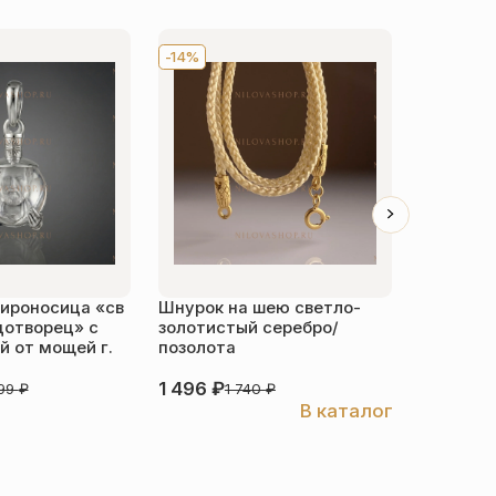
-14%
Хит
-1
ироносица «св
Шнурок на шею светло-
Детский 
дотворец» с
золотистый серебро/
распяти
 от мощей г.
позолота
серебро
1 496
₽
3 526
₽
999
₽
1 740
₽
В каталог