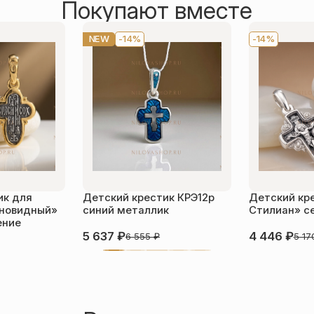
Покупают вместе
NEW
-14%
-14%
ик для
Детский крестик КРЭ12р
Детский кре
новидный»
синий металлик
Стилиан» с
ение
5 637
₽
4 446
₽
6 555
₽
5 1