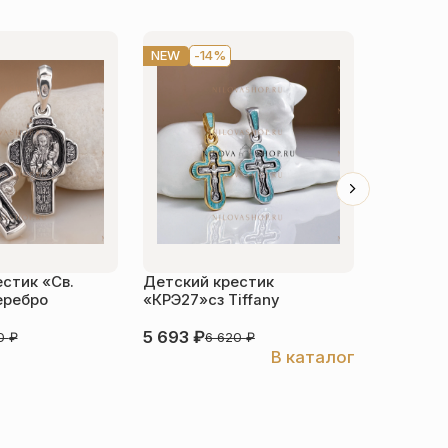
NEW
-14%
-14%
стик «Св.
Детский крестик
Детский 
еребро
«КРЭ27»сз Tiffany
распяти
серебро
5 693
₽
4 068
₽
70
₽
6 620
₽
В каталог