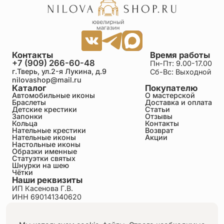
Добрый день! Крестик прекрасно выполнен.
Низкий поклон мастерам! Выглядит в натуре еще
великолепнее, чем на картинке. Доставили быстро
(Пермь). Благодарю за ваш труд!
Дарья
Контакты
Время работы
+7 (909) 266-60-48
Пн-Пт: 9.00-17.00
24.06.2026
г.Тверь, ул.2-я Лукина, д.9
Сб-Вс: Выходной
Прекрасные крестики. На лётках выглядит очень
nilovashop@mail.ru
аккуратно и красиво❤️ Спасибо Вам
Каталог
Покупателю
Автомобильные иконы
О мастерской
Браслеты
Доставка и оплата
Детские крестики
Статьи
Наталья
Запонки
Отзывы
24.06.2026
Кольца
Контакты
Приобретала два таких крестика для своих
Нательные крестики
Возврат
Нательные иконы
Акции
близнецов. Смотрятся аккуратно, деткам
Настольные иконы
комфортно и все интересовались где мы их
Образки именные
раздобыли. Спасибо Вам за ваш труд❤️
Статуэтки святых
Шнурки на шею
Чётки
Наши реквизиты
Светлана
ИП Касенова Г.В.
24.06.2026
ИНН 690141340620
Приобрела этот очень красивый и интересный
ОГРНИП 318695200011351
крестик для 5 летнего сына. Очень красивый и
Политика конфиденциальности
аккуратный. Рекомендую!!! В реале даже лучше
Пользовательское соглашение