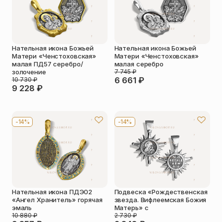
Нательная икона Божьей
Нательная икона Божьей
Матери «Ченстоховская»
Матери «Ченстоховская»
малая ПД57 серебро/
малая серебро
золочение
7 745
₽
6 661
₽
10 730
₽
9 228
₽
-14%
-14%
Нательная икона ПДЭ02
Подвеска «Рождественская
«Ангел Хранитель» горячая
звезда. Вифлеемская Божия
эмаль
Матерь» с
10 880
₽
2 730
₽