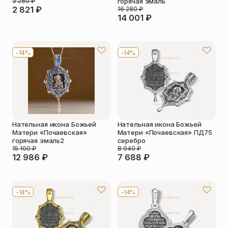
3 280
₽
горячая эмаль
2 821
₽
16 280
₽
14 001
₽
-14%
-14%
Нательная икона Божьей
Нательная икона Божьей
Матери «Почаевская»
Матери «Почаевская» ПД75
горячая эмаль2
серебро
15 100
₽
8 940
₽
12 986
₽
7 688
₽
-14%
-14%