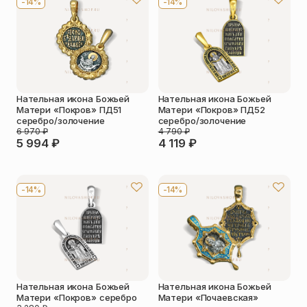
-14%
-14%
Упаковка
Цепи
Чётки
Шнурки на
шею
Другое
Нательная икона Божьей
Нательная икона Божьей
Матери «Покров» ПД51
Матери «Покров» ПД52
серебро/золочение
серебро/золочение
6 970
₽
4 790
₽
5 994
₽
4 119
₽
-14%
-14%
Нательная икона Божьей
Нательная икона Божьей
Матери «Покров» серебро
Матери «Почаевская»