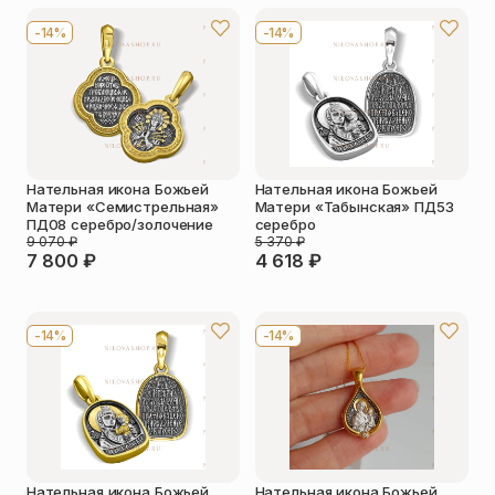
-14%
-14%
Нательная икона Божьей
Нательная икона Божьей
Матери «Семистрельная»
Матери «Табынская» ПД53
ПД08 серебро/золочение
серебро
9 070
₽
5 370
₽
7 800
₽
4 618
₽
-14%
-14%
Нательная икона Божьей
Нательная икона Божьей