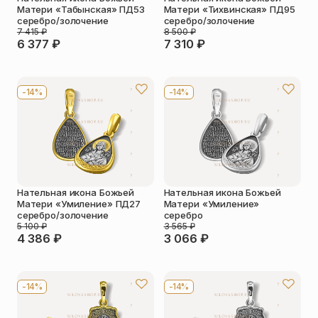
Матери «Табынская» ПД53
Матери «Тихвинская» ПД95
серебро/золочение
серебро/золочение
7 415
₽
8 500
₽
6 377
₽
7 310
₽
-14%
-14%
Нательная икона Божьей
Нательная икона Божьей
Матери «Умиление» ПД27
Матери «Умиление»
серебро/золочение
серебро
5 100
₽
3 565
₽
4 386
₽
3 066
₽
-14%
-14%