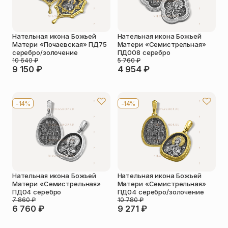
Нательная икона Божьей
Нательная икона Божьей
Матери «Почаевская» ПД75
Матери «Семистрельная»
серебро/золочение
ПД008 серебро
10 640
₽
5 760
₽
9 150
₽
4 954
₽
-14%
-14%
Нательная икона Божьей
Нательная икона Божьей
Матери «Семистрельная»
Матери «Семистрельная»
ПД04 серебро
ПД04 серебро/золочение
7 860
₽
10 780
₽
6 760
₽
9 271
₽