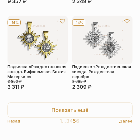
9 357
₽
2 348
₽
-14%
-14%
Подвеска «Рождественская
Подвеска «Рождественская
звезда. Вифлеемская Божия
звезда. Рождество»
Матерь» сз
серебро
3 850
₽
2 685
₽
3 311
₽
2 309
₽
Показать ещё
1
…
3
4
5
6
Назад
Далее