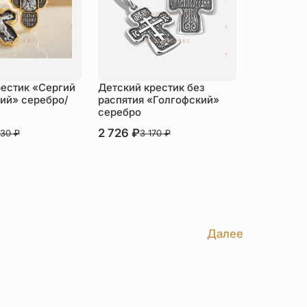
рестик «Сергий
Детский крестик без
ий» серебро/
распятия «Голгофский»
серебро
В наличии
2 726
₽
730
₽
3 170
₽
пить
Купить
Далее