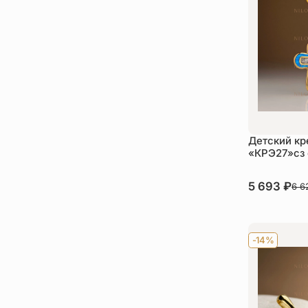
Детский кр
«КРЭ27»сз 
В наличии
5 693
₽
6 
Ку
-14%