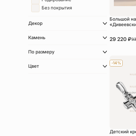
Без покрытия
Большой на
Декор
«Дивеевск
Камень
В наличии
29 220
₽
3
Ку
По размеру
-14%
Цвет
Детский кр