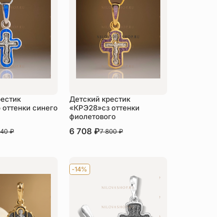
рестик
Детский крестик
 оттенки синего
«КРЭ28»сз оттенки
фиолетового
В наличии
6 708
₽
640
₽
7 800
₽
пить
Купить
-14%