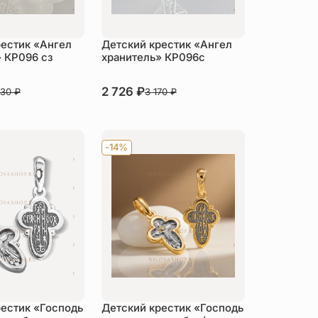
рестик «Ангел
Детский крестик «Ангел
 КР096 сз
хранитель» КР096с
В наличии
2 726
₽
730
₽
3 170
₽
пить
Купить
-14%
рестик «Господь
Детский крестик «Господь