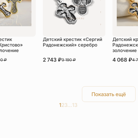
естик
Детский крестик «Сергий
Детский к
Христово»
Радонежский» серебро
Радонежск
олочение
золочение
В наличии
2 743
₽
В наличии
4 068
₽
90
₽
3 190
₽
4 
пить
Купить
Ку
Показать ещё
1
2
3
…
13