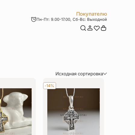
Покупателю
Пн-Пт: 9.00-17.00, Сб-Вс: Выходной
Мои заказы
Доставка и оплата
Возврат товара
Статьи
Контакты
Отзывы
Акции
Исходная сортировка
По популярности
-14%
По цене (сначала дороже)
По цене (сначала дешевле)
По величине скидки