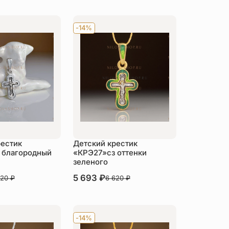
-14%
рестик
Детский крестик
 благородный
«КРЭ27»сз оттенки
зеленого
В наличии
5 693
₽
620
₽
6 620
₽
пить
Купить
-14%