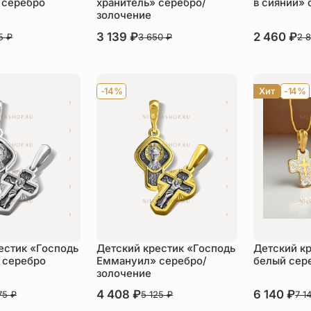
 серебро
хранитель» серебро/
в сиянии» 
золочение
В наличии
3 139
₽
В наличии
2 460
₽
75
₽
3 650
₽
2 
пить
Купить
Ку
-14%
Хит
-14%
естик «Господь
Детский крестик «Господь
Детский к
 серебро
Еммануил» серебро/
белый сер
золочение
В наличии
4 408
₽
В наличии
6 140
₽
75
₽
5 125
₽
7 1
пить
Купить
Ку