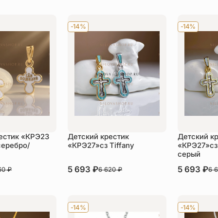
-14%
-14%
естик «КРЭ23
Детский крестик
Детский к
серебро/
«КРЭ27»сз Tiffany
«КРЭ27»сз
серый
В наличии
5 693
₽
В наличии
5 693
₽
60
₽
6 620
₽
6 
пить
Купить
Ку
-14%
-14%