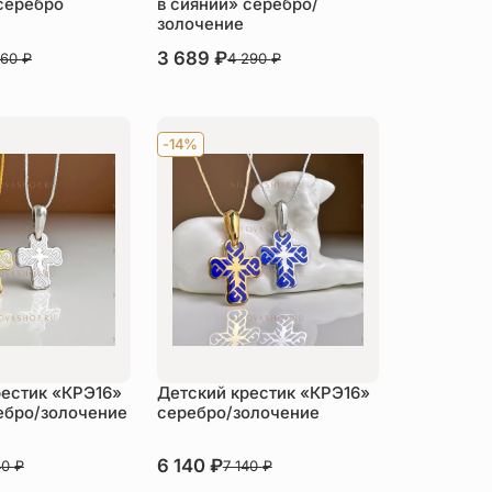
серебро
в сиянии» серебро/
золочение
В наличии
3 689
₽
860
₽
4 290
₽
пить
Купить
-14%
рестик «КРЭ16»
Детский крестик «КРЭ16»
ебро/золочение
серебро/золочение
В наличии
6 140
₽
40
₽
7 140
₽
пить
Купить