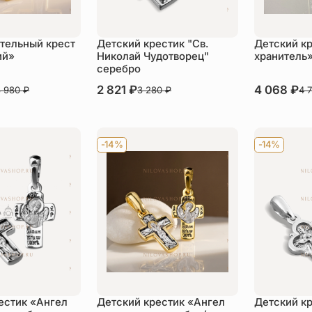
тельный крест
Детский крестик "Св.
Детский к
ий»
Николай Чудотворец"
хранитель»
серебро
В наличии
2 821
₽
В наличии
4 068
₽
3 980
₽
3 280
₽
4 
пить
Купить
Ку
-14%
-14%
естик «Ангел
Детский крестик «Ангел
Детский к