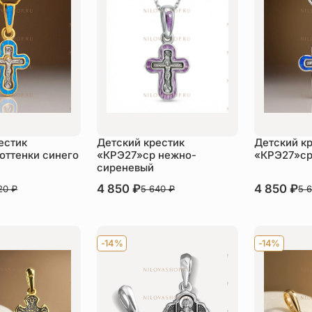
естик
Детский крестик
Детский к
оттенки синего
«КРЭ27»ср нежно-
«КРЭ27»ср
сиреневый
В наличии
4 850
₽
В наличии
4 850
₽
620
₽
5 640
₽
5 
пить
Купить
Ку
-14%
-14%