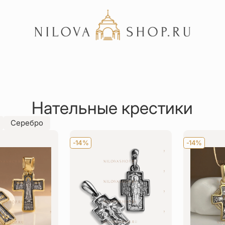
Акции
Отзывы
Нательные крестики
Статьи
Серебро
-14%
-14%