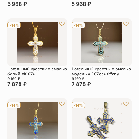
5 968
₽
5 968
₽
-14%
-14%
Нательный крестик с эмалью
Нательный крестик с эмалью
белый «К 07»
модель «К 07сз» tiffany
9 160
₽
9 160
₽
7 878
₽
7 878
₽
-14%
-14%