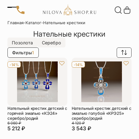
Позвонить
Главная
-
Каталог
-
Нательные крестики
+7 (909) 266-60-48
Нательные крестики
+7 (906) 655-37-20
Автомобильные
Браслеты
Акции
иконы
Отзывы
Позолота
Серебро
Статьи
Фильтры
1
Детские
Запонки
крестики
-14%
-14%
Кольца
Настольные
иконы
Нательные
Нательные
крестики
иконы
Нательный крестик детский с
Нательный крестик детский с
Образки
Подвески
горячей эмалью «КЭ24»
эмалью голубой «КРЭ25»
именные
серебро/родий
серебро/родий
6 060
₽
4 120
₽
5 212
₽
3 543
₽
Складни
Статуэтки
святых