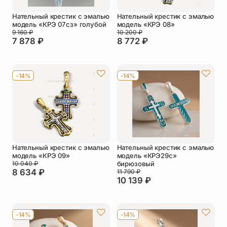
Нательный крестик с эмалью
Нательный крестик с эмалью
модель «КРЭ 07сз» голубой
модель «КРЭ 08»
9 160
₽
10 200
₽
7 878
₽
8 772
₽
-14%
-14%
Нательный крестик с эмалью
Нательный крестик с эмалью
модель «КРЭ 09»
модель «КРЭ29с»
10 040
₽
бирюзовый
8 634
₽
11 790
₽
10 139
₽
-14%
-14%