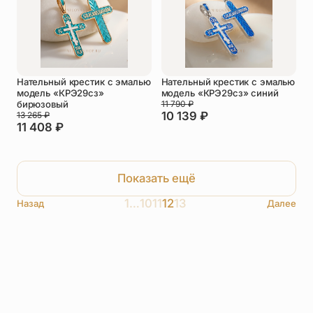
Нательный крестик с эмалью
Нательный крестик с эмалью
модель «КРЭ29сз»
модель «КРЭ29сз» синий
бирюзовый
11 790
₽
10 139
₽
13 265
₽
11 408
₽
Показать ещё
1
…
10
11
12
13
Назад
Далее