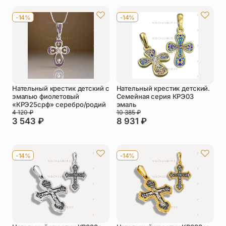
Упаковка
Цепи
-14%
-14%
Чётки
Шнурки на
шею
Другое
Нательный крестик детский с
Нательный крестик детский.
эмалью фиолетовый
Семейная серия КРЭ03
«КРЭ25срф» серебро/родий
эмаль
4 120
₽
10 385
₽
3 543
₽
8 931
₽
-14%
-14%