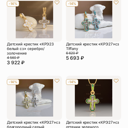
-14%
-14%
Детский крестик «КРЭ23
Детский крестик «КРЭ27»сз
белый сз» серебро/
Tiffany
золочение
6 620
₽
5 693
₽
4 560
₽
3 922
₽
-14%
-14%
Детский крестик «КРЭ27»сз
Детский крестик «КРЭ27»сз
благородный серый
оттенки зеленого