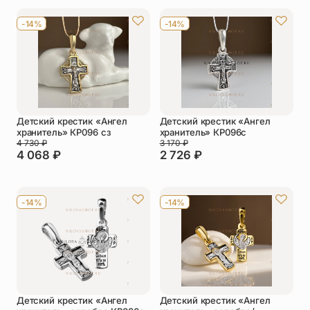
Упаковка
Цепи
-14%
-14%
Чётки
Шнурки на
шею
Другое
Детский крестик «Ангел
Детский крестик «Ангел
хранитель» КР096 сз
хранитель» КР096с
4 730
₽
3 170
₽
4 068
₽
2 726
₽
-14%
-14%
Детский крестик «Ангел
Детский крестик «Ангел