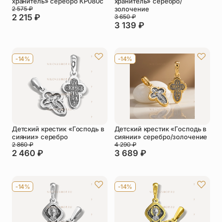
хранитель» серебро КР080с
хранитель» серебро/
2 575
₽
золочение
2 215
₽
3 650
₽
3 139
₽
-14%
-14%
Детский крестик «Господь в
Детский крестик «Господь в
сиянии» серебро
сиянии» серебро/золочение
2 860
₽
4 290
₽
2 460
₽
3 689
₽
-14%
-14%