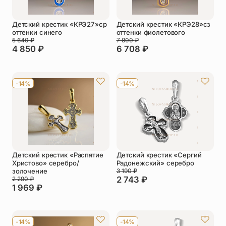
Детский крестик «КРЭ27»ср
Детский крестик «КРЭ28»сз
оттенки синего
оттенки фиолетового
5 640
₽
7 800
₽
4 850
₽
6 708
₽
-14%
-14%
Детский крестик «Распятие
Детский крестик «Сергий
Христово» серебро/
Радонежский» серебро
золочение
3 190
₽
2 743
₽
2 290
₽
1 969
₽
-14%
-14%