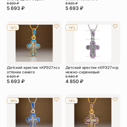
6 620
₽
6 620
₽
5 693
₽
5 693
₽
-14%
-14%
Детский крестик «КРЭ27»сз
Детский крестик «КРЭ27»ср
оттенки синего
нежно-сиреневый
6 620
₽
5 640
₽
5 693
₽
4 850
₽
-14%
-14%