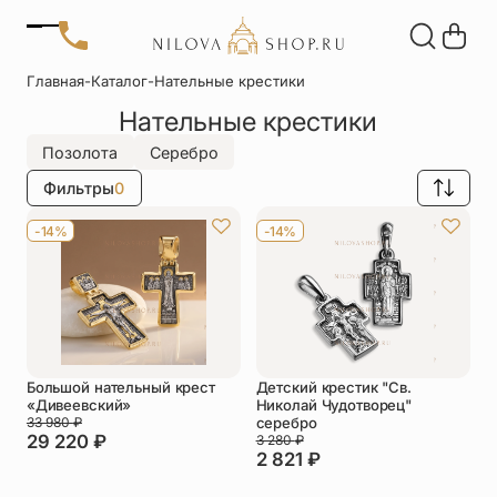
Позвонить
Главная
-
Каталог
-
Нательные крестики
+7 (909) 266-60-48
Нательные крестики
+7 (906) 655-37-20
Автомобильные
Браслеты
Акции
иконы
Отзывы
Позолота
Серебро
Статьи
Фильтры
0
Детские
Запонки
крестики
-14%
-14%
Кольца
Настольные
иконы
Нательные
Нательные
крестики
иконы
Большой нательный крест
Детский крестик "Св.
Образки
Подвески
«Дивеевский»
Николай Чудотворец"
именные
33 980
₽
серебро
29 220
₽
3 280
₽
2 821
₽
Складни
Статуэтки
святых