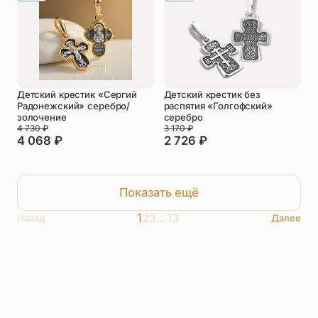
Детский крестик «Сергий
Детский крестик без
Радонежский» серебро/
распятия «Голгофский»
золочение
серебро
4 730
₽
3 170
₽
4 068
₽
2 726
₽
Показать ещё
1
2
3
…
13
Назад
Далее