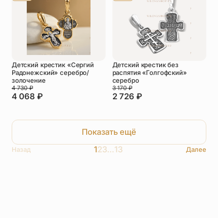
Детский крестик «Сергий
Детский крестик без
Радонежский» серебро/
распятия «Голгофский»
золочение
серебро
4 730
₽
3 170
₽
4 068
₽
2 726
₽
Показать ещё
1
2
3
…
13
Назад
Далее