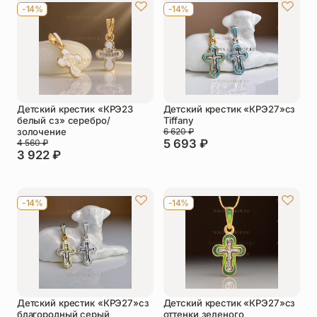
-14%
-14%
Детский крестик «КРЭ23
Детский крестик «КРЭ27»сз
белый сз» серебро/
Tiffany
золочение
6 620
₽
5 693
₽
4 560
₽
3 922
₽
-14%
-14%
Детский крестик «КРЭ27»сз
Детский крестик «КРЭ27»сз
благородный серый
оттенки зеленого