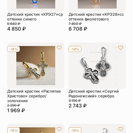
Детский крестик «КРЭ27»ср
Детский крестик «КРЭ28»сз
оттенки синего
оттенки фиолетового
5 640
₽
7 800
₽
4 850
₽
6 708
₽
-14%
-14%
Детский крестик «Распятие
Детский крестик «Сергий
Христово» серебро/
Радонежский» серебро
золочение
3 190
₽
2 743
₽
2 290
₽
1 969
₽
-14%
-14%