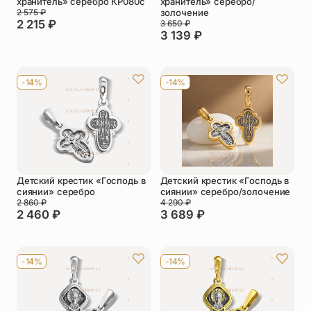
хранитель» серебро КР080с
хранитель» серебро/
2 575
₽
золочение
2 215
₽
3 650
₽
3 139
₽
-14%
-14%
Детский крестик «Господь в
Детский крестик «Господь в
сиянии» серебро
сиянии» серебро/золочение
2 860
₽
4 290
₽
2 460
₽
3 689
₽
-14%
-14%