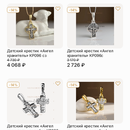
Упаковка
Цепи
-14%
-14%
Чётки
Шнурки на
шею
Другое
Детский крестик «Ангел
Детский крестик «Ангел
хранитель» КР096 сз
хранитель» КР096с
4 730
₽
3 170
₽
4 068
₽
2 726
₽
-14%
-14%
Детский крестик «Ангел
Детский крестик «Ангел