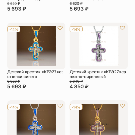
6 620
₽
6 620
₽
5 693
₽
5 693
₽
-14%
-14%
Детский крестик «КРЭ27»сз
Детский крестик «КРЭ27»ср
оттенки синего
нежно-сиреневый
6 620
₽
5 640
₽
5 693
₽
4 850
₽
-14%
-14%