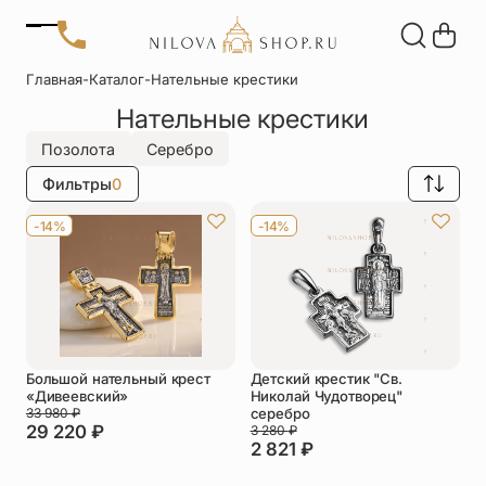
Позвонить
Главная
-
Каталог
-
Нательные крестики
+7 (909) 266-60-48
Нательные крестики
+7 (906) 655-37-20
Автомобильные
Браслеты
Акции
иконы
Отзывы
Позолота
Серебро
Статьи
Фильтры
0
Детские
Запонки
крестики
-14%
-14%
Кольца
Настольные
иконы
Нательные
Нательные
крестики
иконы
Большой нательный крест
Детский крестик "Св.
Образки
Подвески
«Дивеевский»
Николай Чудотворец"
именные
33 980
₽
серебро
29 220
₽
3 280
₽
2 821
₽
Складни
Статуэтки
святых