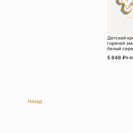
Детский кр
горячей э
белый сере
В наличии
5 848
₽
6 
Ку
Назад