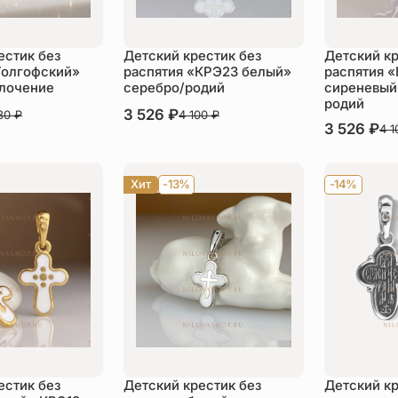
естик без
Детский крестик без
Детский кр
Голгофский»
распятия «КРЭ23 белый»
распятия 
олочение
серебро/родий
сиреневый
родий
В наличии
3 526
₽
730
₽
4 100
₽
В наличии
3 526
₽
4 
пить
Купить
Ку
Хит
-13%
-14%
естик без
Детский крестик без
Детский кр