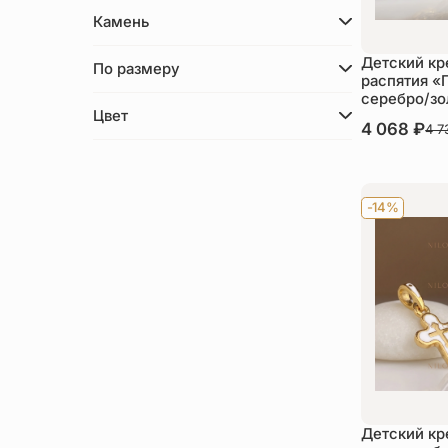
Камень
Детский кр
По размеру
распятия «
серебро/з
Цвет
В наличии
4 068
₽
4 
Ку
-14%
Детский кр