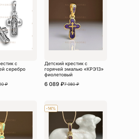
естик с
Детский крестик с
ей серебро
горячей эмалью «КРЭ13»
фиолетовый
В наличии
6 089
₽
20
₽
7 080
₽
пить
Купить
-14%