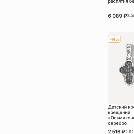
распятия б
В наличии
6 089
₽
7 
Ку
-14%
Детский кр
крещения
«Осьмикон
серебро
В наличии
2 516
₽
2 9