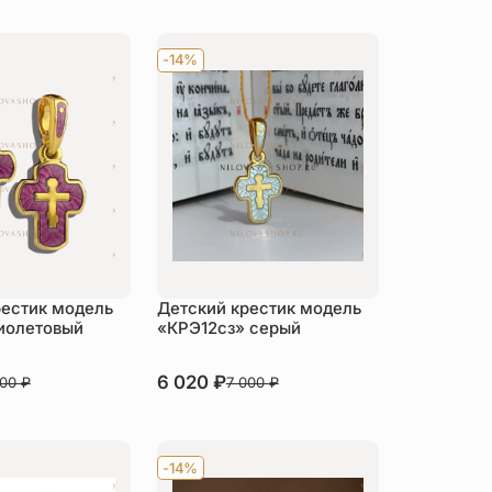
-14%
рестик модель
Детский крестик модель
иолетовый
«КРЭ12сз» серый
В наличии
6 020
₽
000
₽
7 000
₽
пить
Купить
-14%