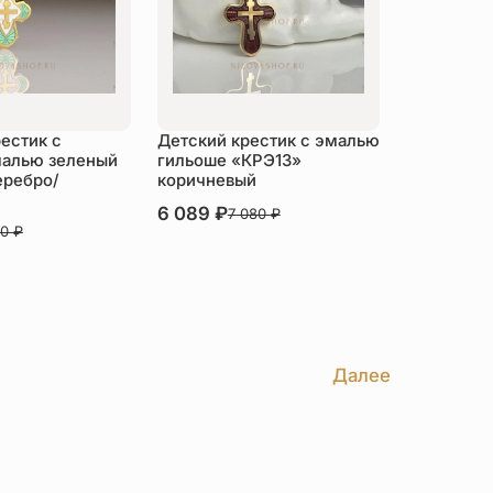
естик с
Детский крестик с эмалью
малью зеленый
гильоше «КРЭ13»
еребро/
коричневый
В наличии
6 089
₽
7 080
₽
20
₽
Купить
пить
Далее