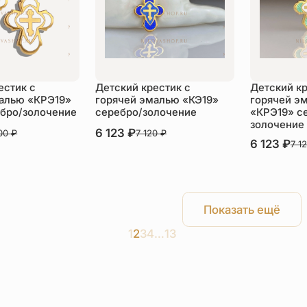
естик с
Детский крестик с
Детский кр
малью «КРЭ19»
горячей эмалью «КЭ19»
горячей э
бро/золочение
серебро/золочение
«КРЭ19» с
золочение
В наличии
6 123
₽
800
₽
7 120
₽
В наличии
6 123
₽
7 1
пить
Купить
Ку
Показать ещё
1
2
3
4
…
13