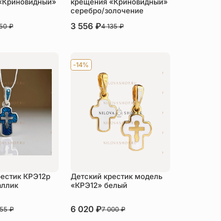
«Криновидный»
крещения «Криновидный»
серебро/золочение
В наличии
3 556
₽
750
₽
4 135
₽
пить
Купить
-14%
рестик КРЭ12р
Детский крестик модель
аллик
«КРЭ12» белый
В наличии
6 020
₽
555
₽
7 000
₽
пить
Купить