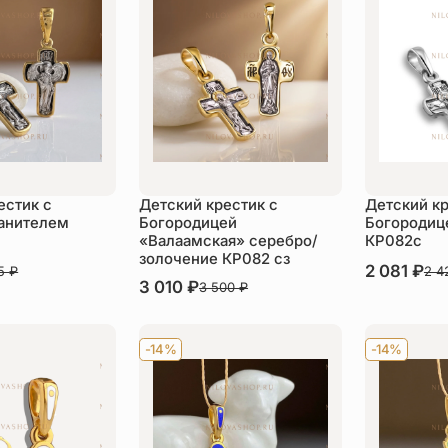
естик с
Детский крестик с
Детский кр
анителем
Богородицей
Богородиц
«Валаамская» серебро/
КР082с
золочение КР082 сз
В наличии
2 081
₽
75
₽
2 4
В наличии
3 010
₽
3 500
₽
пить
Ку
Купить
-14%
-14%