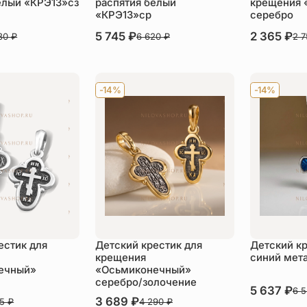
елый «КРЭ13»сз
распятия белый
крещения 
«КРЭ13»ср
серебро
В наличии
5 745
₽
В наличии
2 365
₽
080
₽
6 620
₽
2 
пить
Купить
Ку
-14%
-14%
естик для
Детский крестик для
Детский к
крещения
синий мет
ечный»
«Осьмиконечный»
серебро/золочение
В наличии
5 637
₽
6 
В наличии
3 689
₽
25
₽
4 290
₽
Ку