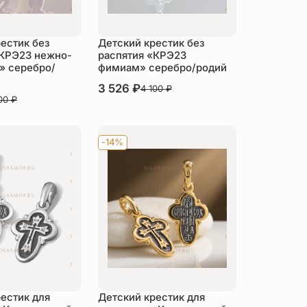
естик без
Детский крестик без
«КРЭ23 нежно-
распятия «КРЭ23
» серебро/
фимиам» серебро/родий
В наличии
3 526
₽
4 100
₽
100
₽
Купить
пить
-14%
естик для
Детский крестик для