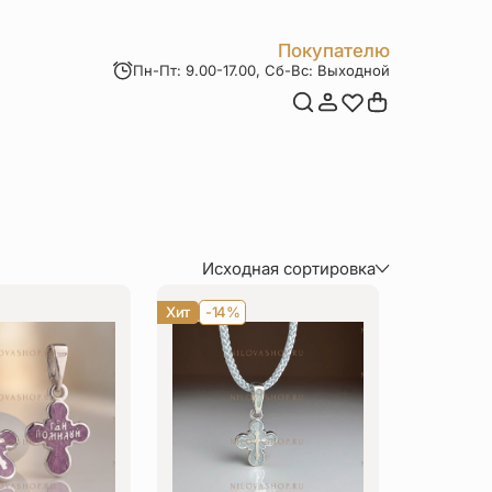
Покупателю
Пн-Пт: 9.00-17.00, Сб-Вс: Выходной
Мои заказы
Доставка и оплата
Возврат товара
Статьи
Контакты
Отзывы
Акции
Исходная сортировка
По популярности
Хит
-14%
По цене (сначала дороже)
По цене (сначала дешевле)
По величине скидки