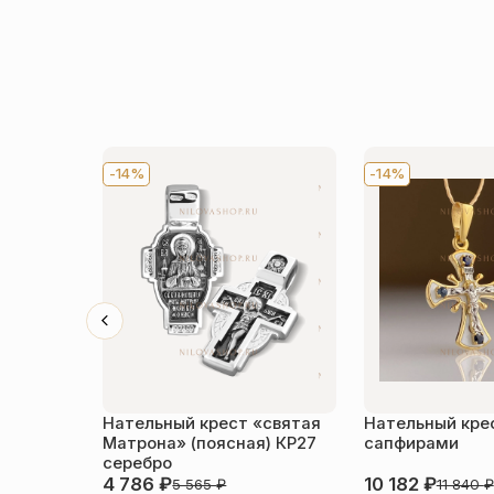
-14%
-14%
Нательный крест «святая
Нательный кре
Матрона» (поясная) КР27
сапфирами
серебро
4 786
₽
10 182
₽
5 565
₽
11 840
₽