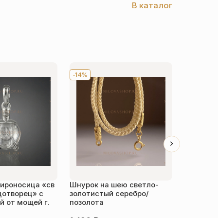
В каталог
-14%
Хит
-1
ироносица «св
Шнурок на шею светло-
Детский 
дотворец» с
золотистый серебро/
распяти
 от мощей г.
позолота
серебро