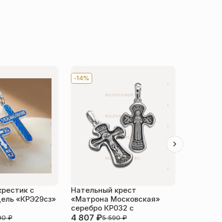
-14%
-14%
крестик с
Нательный крест
Детский 
ель «КРЭ29сз»
«Матрона Московская»
распяти
серебро КР032 с
серебро
4 807
₽
4 068
₽
790
₽
5 590
₽