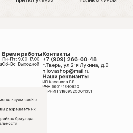
при получении
полным чином
Время работы
Контакты
+7 (909) 266-60-48
Пн-Пт: 9.00-17.00
а
Сб-Вс: Выходной
г.Тверь, ул.2-я Лукина, д.9
nilovashop@mail.ru
Наши реквизиты
ИП Касенова Г.В.
ИНН 690141340620
ОГРНИП 318695200011351
 используем cookie-
 вы разрешаете их
тройках браузера.
альности