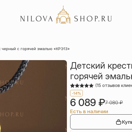
Акции
к черный с горячей эмалью «КРЭ13»
Отзывы
Статьи
Детский крест
горячей эмал
(
15
отзывов клие
Рейтинг
15
-14%
5.00
из 5
6 089
₽
на основе
7 080
₽
опроса
пользователей
Есть в наличии
Куп