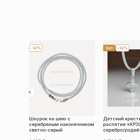
-14%
Хит
-14%
Шнурок на шею с
Детский крести
серебряным наконечником
распятия «КРЭ
светло-серый
серебро/родий