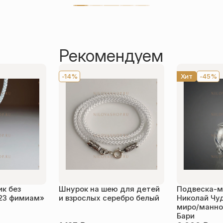
Рекомендуем
-14%
Хит
-45%
к без
Шнурок на шею для детей
Подвеска-м
23 фимиам»
и взрослых серебро белый
Николай Чу
миро/манной
Бари