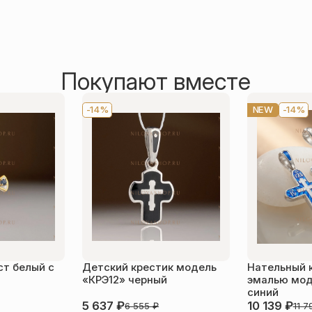
Покупают вместе
-14%
NEW
-14%
ст белый с
Детский крестик модель
Нательный 
«КРЭ12» черный
эмалью мод
синий
5 637
₽
10 139
₽
6 555
₽
11 