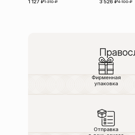
1 127
₽
3 526
₽
1 310
₽
4 100
₽
Правос
Фирменная
упаковка
Отправка