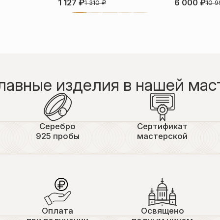
1 127
₽
6 000
₽
1 310
₽
10 
лавные изделия в нашей мас
Серебро
Сертификат
925 пробы
мастерской
Оплата
Освящено