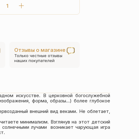
Количество
товара
Детский
крестик
черный
с
Отзывы о магазине
горячей
Только честные отзывы
эмалью
наших покупателей
«КРЭ13»
адном искусстве. В церковной богослужебной
изображения, форма, образы…) более глубокое
ервозданный внешний вид веками. Не облетает,
очитаете минимализм. Взглянув на этот детский
од солнечными лучами возникает чарующая игра
ст.