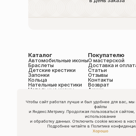
в день заказа
Каталог
Покупателю
Автомобильные иконы
О мастерской
Браслеты
Доставка и оплат
Детские крестики
Статьи
Запонки
Отзывы
Кольца
Контакты
Нательные крестики
Возврат
Нательные иконы
Акции
Настольные иконы
Образки именные
Чтобы сайт работал лучше и был удобнее для вас, мы
Статуэтки святых
файлы
Шнурки на шею
и Яндекс.Метрику. Продолжая пользоваться сайтом,
Чётки
использование
и обработку данных. Отключить cookie можно в нас
Подробнее читайте в Политике конфиденци
nilovashop.ru
Хорошо
Все права защищены