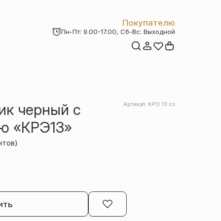
Покупателю
Пн-Пт: 9.00-17.00, Сб-Вс: Выходной
Мои заказы
Доставка и оплата
Возврат товара
Статьи
Контакты
Отзывы
Акции
ик черный с
Артикул: КРЭ 13 сз
ью «КРЭ13»
нтов)
ить