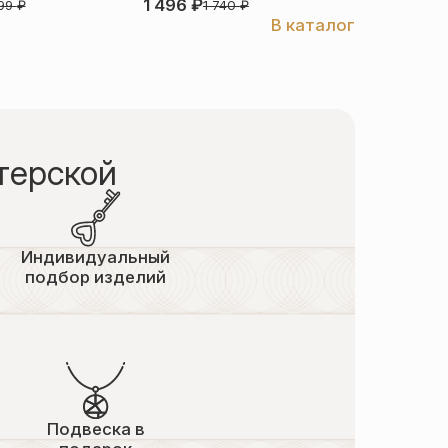
1 496
₽
3 526
₽
999
₽
1 740
₽
В каталог
терской
Индивидуальный
подбор изделий
Подвеска в