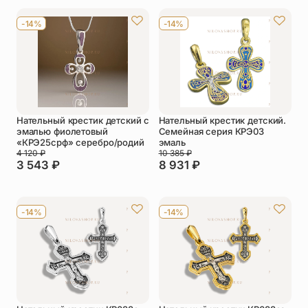
Упаковка
Цепи
-14%
-14%
Чётки
Шнурки на
шею
Другое
Нательный крестик детский с
Нательный крестик детский.
эмалью фиолетовый
Семейная серия КРЭ03
«КРЭ25срф» серебро/родий
эмаль
4 120
₽
10 385
₽
3 543
₽
8 931
₽
-14%
-14%