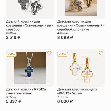
Детский крестик для
Детский крестик для
крещения «Осьмиконечный»
крещения «Осьмиконечный»
серебро
серебро/золочение
2 925
₽
4 290
₽
2 516
₽
3 689
₽
-14%
-14%
Детский крестик КРЭ12р
Детский крестик модель
синий металлик
«КРЭ12» белый
6 555
₽
7 000
₽
5 637
₽
6 020
₽