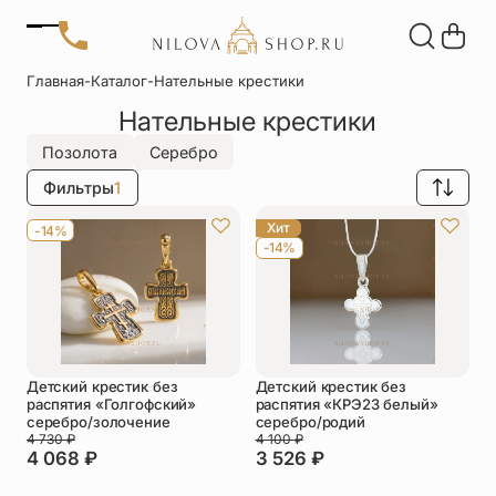
Позвонить
Главная
-
Каталог
-
Нательные крестики
+7 (909) 266-60-48
Нательные крестики
+7 (906) 655-37-20
Автомобильные
Браслеты
Акции
иконы
Отзывы
Позолота
Серебро
Статьи
Фильтры
1
Детские
Запонки
крестики
Хит
-14%
-14%
Кольца
Настольные
иконы
Нательные
Нательные
крестики
иконы
Детский крестик без
Детский крестик без
Образки
Подвески
распятия «Голгофский»
распятия «КРЭ23 белый»
именные
серебро/золочение
серебро/родий
4 730
₽
4 100
₽
4 068
₽
3 526
₽
Складни
Статуэтки
святых