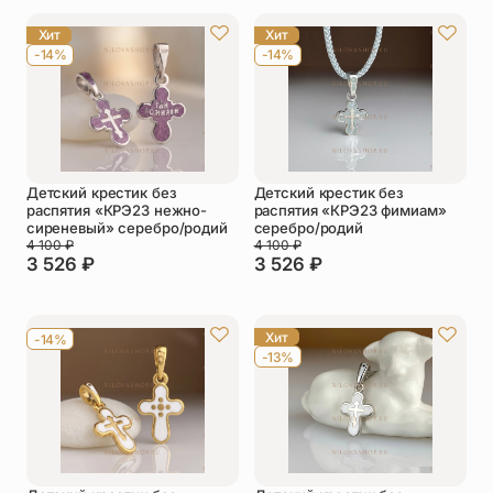
Упаковка
Цепи
Хит
Хит
-14%
-14%
Чётки
Шнурки на
шею
Другое
Детский крестик без
Детский крестик без
распятия «КРЭ23 нежно-
распятия «КРЭ23 фимиам»
сиреневый» серебро/родий
серебро/родий
4 100
₽
4 100
₽
3 526
₽
3 526
₽
Хит
-14%
-13%