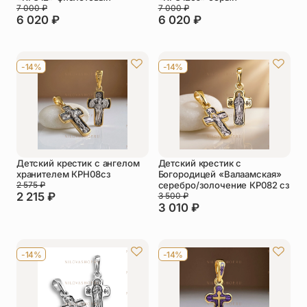
7 000
₽
7 000
₽
6 020
₽
6 020
₽
-14%
-14%
Детский крестик с ангелом
Детский крестик с
хранителем КРН08сз
Богородицей «Валаамская»
2 575
₽
серебро/золочение КР082 сз
2 215
₽
3 500
₽
3 010
₽
-14%
-14%