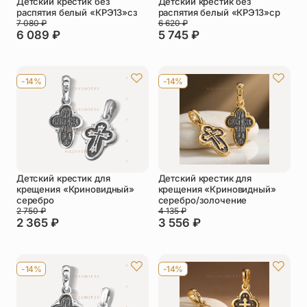
Детский крестик без
Детский крестик без
распятия белый «КРЭ13»сз
распятия белый «КРЭ13»ср
7 080
₽
6 620
₽
6 089
₽
5 745
₽
-14%
-14%
Детский крестик для
Детский крестик для
крещения «Криновидный»
крещения «Криновидный»
серебро
серебро/золочение
2 750
₽
4 135
₽
2 365
₽
3 556
₽
-14%
-14%