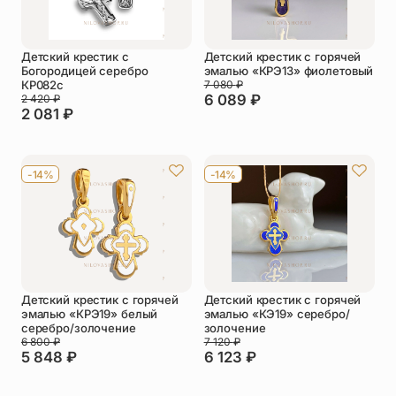
Детский крестик с
Детский крестик с горячей
Богородицей серебро
эмалью «КРЭ13» фиолетовый
КР082с
7 080
₽
6 089
₽
2 420
₽
2 081
₽
-14%
-14%
Детский крестик с горячей
Детский крестик с горячей
эмалью «КРЭ19» белый
эмалью «КЭ19» серебро/
серебро/золочение
золочение
6 800
₽
7 120
₽
5 848
₽
6 123
₽