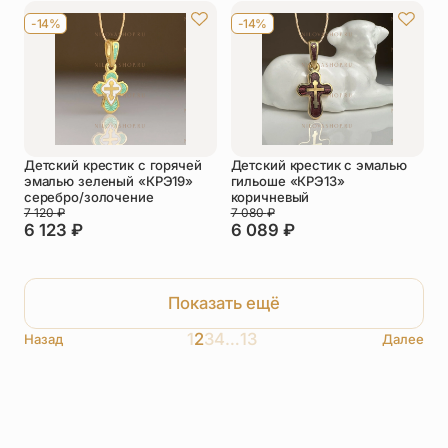
-14%
-14%
Детский крестик с горячей
Детский крестик с эмалью
эмалью зеленый «КРЭ19»
гильоше «КРЭ13»
серебро/золочение
коричневый
7 120
₽
7 080
₽
6 123
₽
6 089
₽
Показать ещё
1
2
3
4
…
13
Назад
Далее