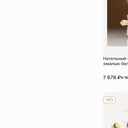
Нательный 
эмалью бел
В наличии
7 878
₽
9 1
Ку
-14%