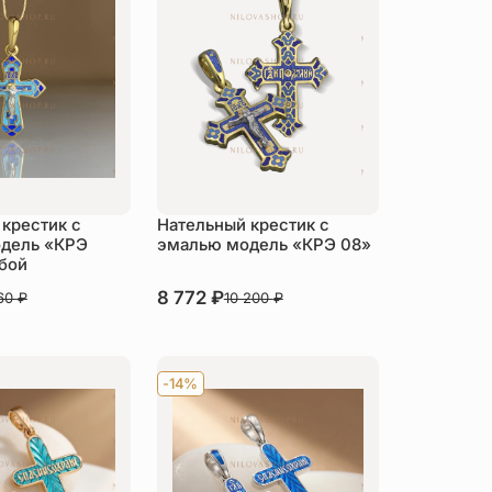
крестик с
Нательный крестик с
дель «КРЭ
эмалью модель «КРЭ 08»
бой
В наличии
8 772
₽
160
₽
10 200
₽
пить
Купить
-14%