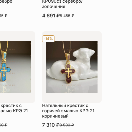
ребро
КР090сз серебро/
золочение
В наличии
4 691
₽
95
₽
5 455
₽
пить
Купить
-14%
крестик с
Нательный крестик с
малью КРЭ 21
горячей эмалью КРЭ 21
коричневый
В наличии
7 310
₽
00
₽
8 500
₽
пить
Купить