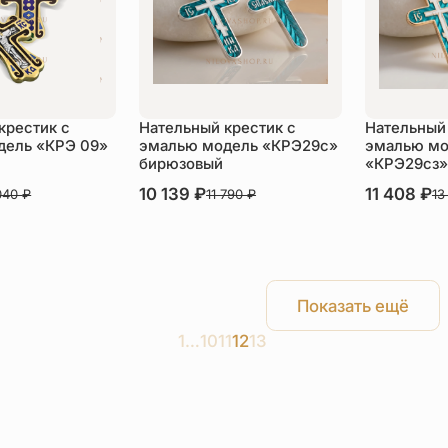
крестик с
Нательный крестик с
Нательный 
дель «КРЭ 09»
эмалью модель «КРЭ29с»
эмалью мо
бирюзовый
«КРЭ29сз»
В наличии
10 139
₽
В наличии
11 408
₽
040
₽
11 790
₽
13
пить
Купить
Ку
Показать ещё
1
…
10
11
12
13