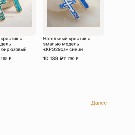
крестик с
Нательный крестик с
дель
эмалью модель
 бирюзовый
«КРЭ29сз» синий
В наличии
10 139
₽
 265
₽
11 790
₽
пить
Купить
Далее