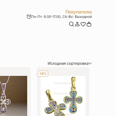
Покупателю
Пн-Пт: 9.00-17.00, Сб-Вс: Выходной
Мои заказы
Доставка и оплата
Возврат товара
Статьи
Контакты
Отзывы
Акции
Исходная сортировка
По популярности
-14%
По цене (сначала дороже)
По цене (сначала дешевле)
По величине скидки