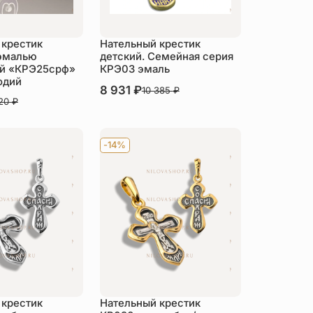
 крестик
Нательный крестик
 эмалью
детский. Семейная серия
й «КРЭ25срф»
КРЭ03 эмаль
одий
В наличии
8 931
₽
10 385
₽
120
₽
Купить
пить
-14%
 крестик
Нательный крестик