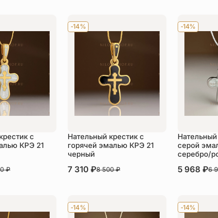
-14%
-14%
крестик с
Нательный крестик с
Нательный 
алью КРЭ 21
горячей эмалью КРЭ 21
серой эма
черный
серебро/р
В наличии
7 310
₽
В наличии
5 968
₽
00
₽
8 500
₽
6 
пить
Купить
Ку
-14%
-14%