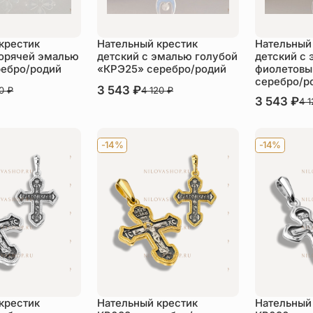
крестик
Нательный крестик
Нательный
горячей эмалью
детский с эмалью голубой
детский с
ребро/родий
«КРЭ25» серебро/родий
фиолетовы
серебро/р
В наличии
3 543
₽
60
₽
4 120
₽
В наличии
3 543
₽
4 
пить
Купить
Ку
-14%
-14%
крестик
Нательный крестик
Нательный