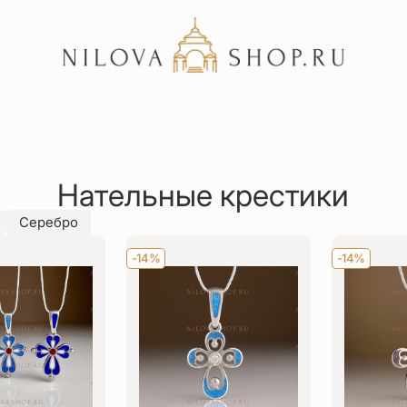
Акции
Отзывы
Нательные крестики
Статьи
Серебро
-14%
-14%