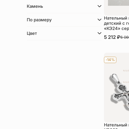
Камень
Нательный 
По размеру
детский с 
«КЭ24» се
Цвет
В наличии
5 212
₽
6 0
Ку
-14%
Нательный 