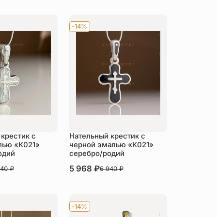
-14%
крестик с
Нательный крестик с
лью «К021»
черной эмалью «К021»
одий
серебро/родий
В наличии
5 968
₽
940
₽
6 940
₽
пить
Купить
-14%