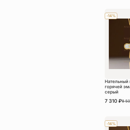
-14%
Нательный 
горячей эм
серый
В наличии
7 310
₽
8 5
Ку
-14%