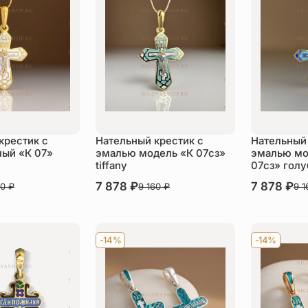
крестик с
Нательный крестик с
Нательный 
ый «К 07»
эмалью модель «К 07сз»
эмалью мо
tiffany
07сз» голу
В наличии
7 878
₽
В наличии
7 878
₽
60
₽
9 160
₽
9 
пить
Купить
Ку
-14%
-14%