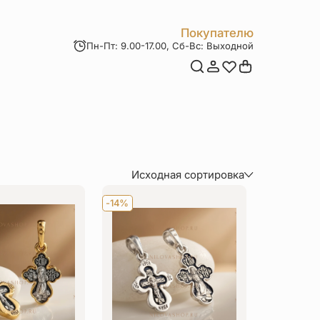
Покупателю
Пн-Пт: 9.00-17.00, Сб-Вс: Выходной
Мои заказы
Доставка и оплата
Возврат товара
Статьи
Контакты
Отзывы
Акции
Исходная сортировка
По популярности
-14%
По цене (сначала дороже)
По цене (сначала дешевле)
По величине скидки