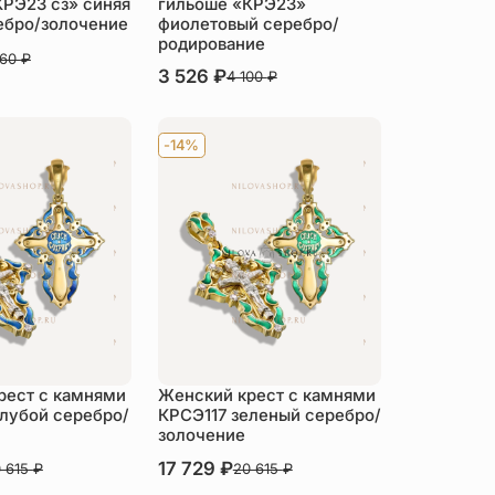
КРЭ23 сз» синяя
гильоше «КРЭ23»
ебро/золочение
фиолетовый серебро/
родирование
560
₽
В наличии
3 526
₽
4 100
₽
пить
Купить
-14%
рест с камнями
Женский крест с камнями
олубой серебро/
КРСЭ117 зеленый серебро/
золочение
В наличии
17 729
₽
 615
₽
20 615
₽
пить
Купить