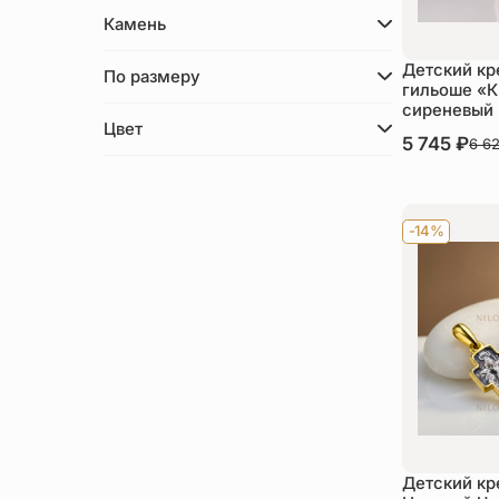
Камень
Детский кр
По размеру
гильоше «К
сиреневый
Цвет
В наличии
5 745
₽
6 6
Ку
-14%
Детский кр