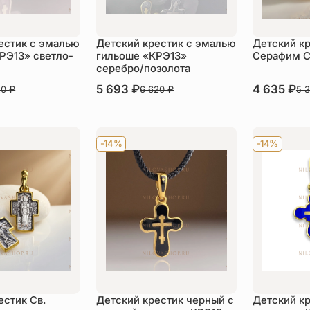
естик с эмалью
Детский крестик с эмалью
Детский кр
РЭ13» светло-
гильоше «КРЭ13»
Серафим С
серебро/позолота
В наличии
5 693
₽
В наличии
4 635
₽
20
₽
6 620
₽
5 
пить
Купить
Ку
-14%
-14%
естик Св.
Детский крестик черный с
Детский к