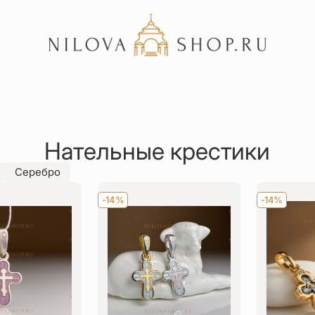
Акции
Отзывы
Нательные крестики
Статьи
Серебро
-14%
-14%