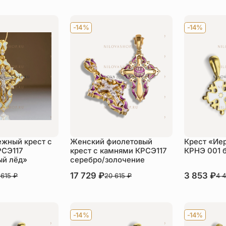
пить
-14%
-14%
жный крест с
Женский фиолетовый
Крест «Ие
РСЭ117
крест с камнями КРСЭ117
КРНЭ 001 
й лёд»
серебро/золочение
В наличии
17 729
₽
В наличии
3 853
₽
 615
₽
20 615
₽
4 
пить
Купить
Ку
-14%
-14%