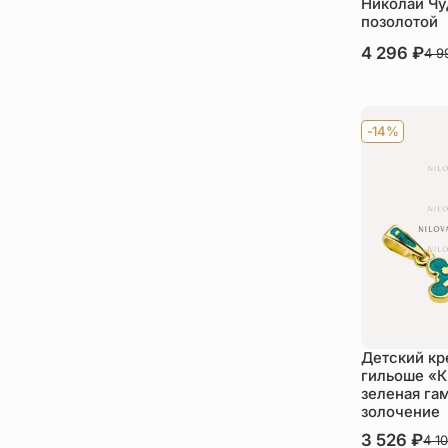
Николай Чу
позолотой
В наличии
4 296
₽
4 
Ку
-14%
Детский кр
гильоше «
зеленая га
золочение
В наличии
3 526
₽
4 1