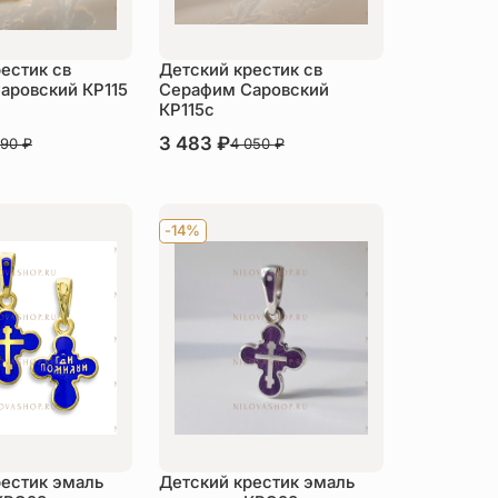
естик св
Детский крестик св
аровский КР115
Серафим Саровский
КР115c
В наличии
3 483
₽
390
₽
4 050
₽
пить
Купить
-14%
рестик эмаль
Детский крестик эмаль