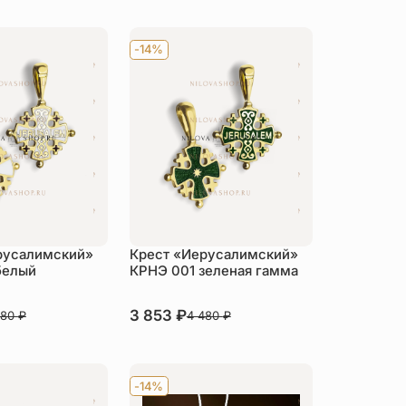
-14%
русалимский»
Крест «Иерусалимский»
белый
КРНЭ 001 зеленая гамма
В наличии
3 853
₽
480
₽
4 480
₽
пить
Купить
-14%