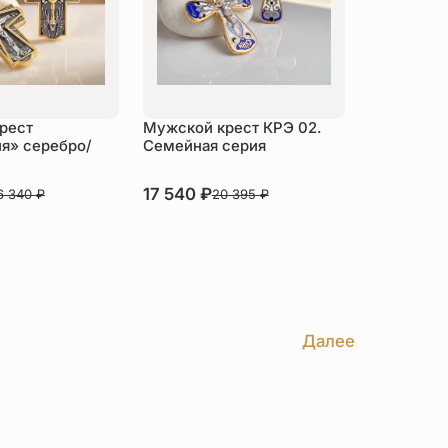
рест
Мужской крест КРЭ 02.
ия» серебро/
Семейная серия
В наличии
17 540
₽
6 340
₽
20 395
₽
пить
Купить
Далее