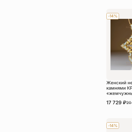
Ку
-14%
Женский не
камнями К
«жемчужны
В наличии
17 729
₽
20
Ку
-14%