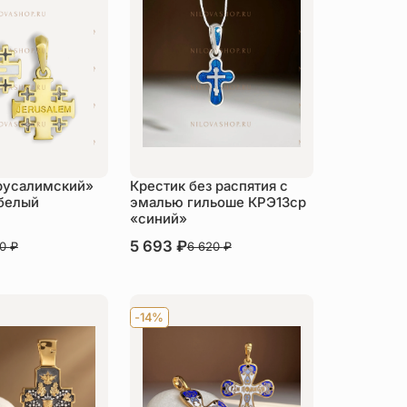
русалимский»
Крестик без распятия с
белый
эмалью гильоше КРЭ13ср
«синий»
В наличии
5 693
₽
80
₽
6 620
₽
пить
Купить
-14%