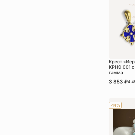
Крест «Ие
КРНЭ 001 с
гамма
В наличии
3 853
₽
4 
Ку
-14%