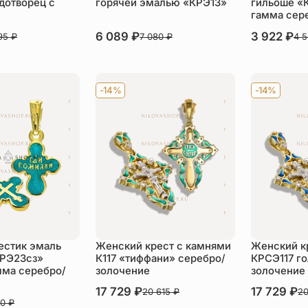
дотворец с
горячей эмалью «КРЭ13»
гильоше «
гамма сер
В наличии
6 089
₽
В наличии
3 922
₽
995
₽
7 080
₽
4 
пить
Купить
Ку
-14%
-14%
естик эмаль
Женский крест с камнями
Женский к
КРЭ23сз»
К117 «тиффани» серебро/
КРСЭ117 г
мма серебро/
золочение
золочение
В наличии
17 729
₽
В наличии
17 729
₽
20 615
₽
20
00
₽
Купить
Ку