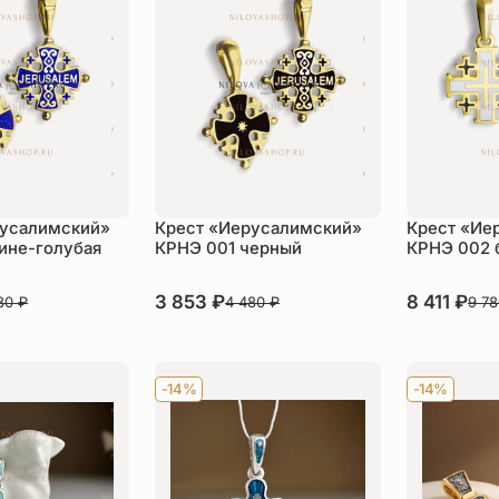
русалимский»
Крест «Иерусалимский»
Крест «Ие
ине-голубая
КРНЭ 001 черный
КРНЭ 002 
В наличии
3 853
₽
В наличии
8 411
₽
480
₽
4 480
₽
9 7
пить
Купить
Ку
-14%
-14%