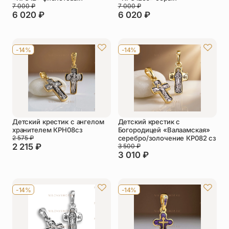
7 000
₽
7 000
₽
6 020
₽
6 020
₽
-14%
-14%
Детский крестик с ангелом
Детский крестик с
хранителем КРН08сз
Богородицей «Валаамская»
2 575
₽
серебро/золочение КР082 сз
2 215
₽
3 500
₽
3 010
₽
-14%
-14%