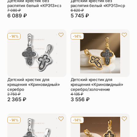
Детский крестик без
Детский крестик без
распятия белый «КРЭ13»сз
распятия белый «КРЭ13»ср
7 080
₽
6 620
₽
6 089
₽
5 745
₽
-14%
-14%
Детский крестик для
Детский крестик для
крещения «Криновидный»
крещения «Криновидный»
серебро
серебро/золочение
2 750
₽
4 135
₽
2 365
₽
3 556
₽
-14%
-14%