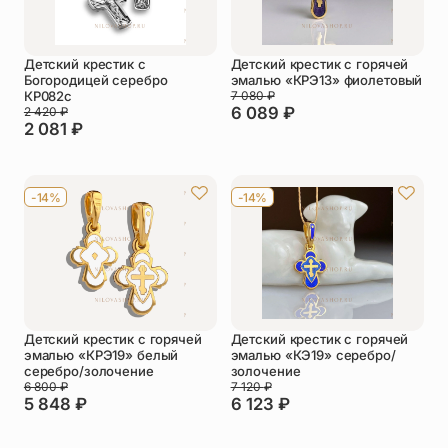
Детский крестик с
Детский крестик с горячей
Богородицей серебро
эмалью «КРЭ13» фиолетовый
КР082с
7 080
₽
6 089
₽
2 420
₽
2 081
₽
-14%
-14%
Детский крестик с горячей
Детский крестик с горячей
эмалью «КРЭ19» белый
эмалью «КЭ19» серебро/
серебро/золочение
золочение
6 800
₽
7 120
₽
5 848
₽
6 123
₽