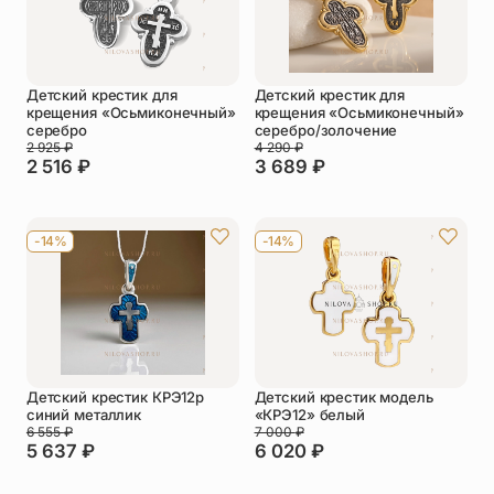
Детский крестик для
Детский крестик для
крещения «Осьмиконечный»
крещения «Осьмиконечный»
серебро
серебро/золочение
2 925
₽
4 290
₽
2 516
₽
3 689
₽
-14%
-14%
Детский крестик КРЭ12р
Детский крестик модель
синий металлик
«КРЭ12» белый
6 555
₽
7 000
₽
5 637
₽
6 020
₽