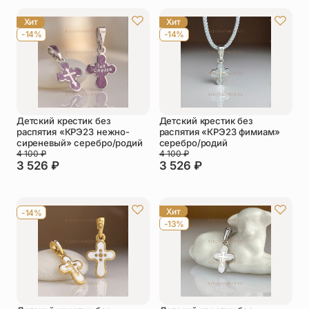
Упаковка
Цепи
Хит
Хит
-14%
-14%
Чётки
Шнурки на
шею
Другое
Детский крестик без
Детский крестик без
распятия «КРЭ23 нежно-
распятия «КРЭ23 фимиам»
сиреневый» серебро/родий
серебро/родий
4 100
₽
4 100
₽
3 526
₽
3 526
₽
Хит
-14%
-13%