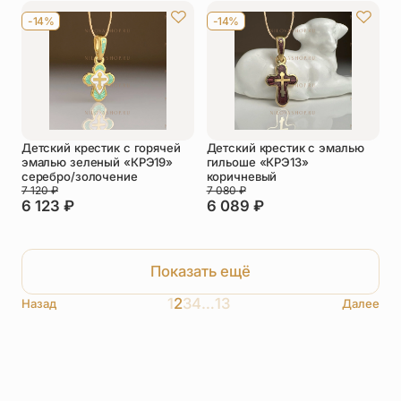
-14%
-14%
Детский крестик с горячей
Детский крестик с эмалью
эмалью зеленый «КРЭ19»
гильоше «КРЭ13»
серебро/золочение
коричневый
7 120
₽
7 080
₽
6 123
₽
6 089
₽
Показать ещё
1
2
3
4
…
13
Назад
Далее