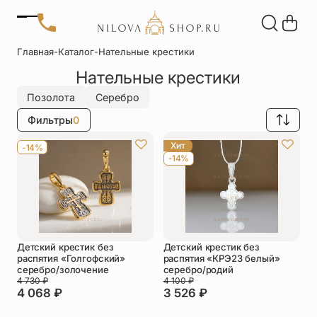
Позвонить
Главная
-
Каталог
-
Нательные крестики
+7 (909) 266-60-48
Нательные крестики
+7 (906) 655-37-20
Автомобильные
Браслеты
Акции
иконы
Отзывы
Позолота
Серебро
Статьи
Фильтры
0
Детские
Запонки
крестики
Хит
-14%
-14%
Кольца
Настольные
иконы
Нательные
Нательные
крестики
иконы
Детский крестик без
Детский крестик без
Образки
Подвески
распятия «Голгофский»
распятия «КРЭ23 белый»
именные
серебро/золочение
серебро/родий
4 730
₽
4 100
₽
4 068
₽
3 526
₽
Складни
Статуэтки
святых