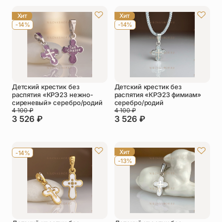
Упаковка
Цепи
Хит
Хит
-14%
-14%
Чётки
Шнурки на
шею
Другое
Детский крестик без
Детский крестик без
распятия «КРЭ23 нежно-
распятия «КРЭ23 фимиам»
сиреневый» серебро/родий
серебро/родий
4 100
₽
4 100
₽
3 526
₽
3 526
₽
Хит
-14%
-13%