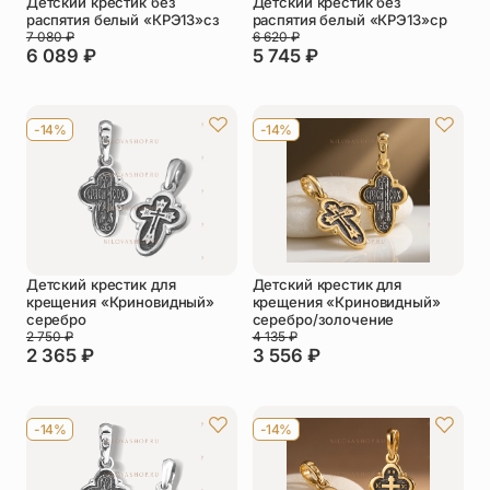
Детский крестик без
Детский крестик без
распятия белый «КРЭ13»сз
распятия белый «КРЭ13»ср
7 080
₽
6 620
₽
6 089
₽
5 745
₽
-14%
-14%
Детский крестик для
Детский крестик для
крещения «Криновидный»
крещения «Криновидный»
серебро
серебро/золочение
2 750
₽
4 135
₽
2 365
₽
3 556
₽
-14%
-14%