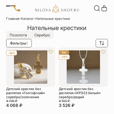
Позвонить
Главная
-
Каталог
-
Нательные крестики
+7 (909) 266-60-48
Нательные крестики
+7 (906) 655-37-20
Автомобильные
Браслеты
Акции
иконы
Отзывы
Позолота
Серебро
Статьи
Фильтры
1
Детские
Запонки
крестики
Хит
-14%
-14%
Кольца
Настольные
иконы
Нательные
Нательные
крестики
иконы
Детский крестик без
Детский крестик без
Образки
Подвески
распятия «Голгофский»
распятия «КРЭ23 белый»
именные
серебро/золочение
серебро/родий
4 730
₽
4 100
₽
4 068
₽
3 526
₽
Складни
Статуэтки
святых