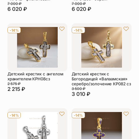
7 000
₽
7 000
₽
6 020
₽
6 020
₽
-14%
-14%
Детский крестик с ангелом
Детский крестик с
хранителем КРН08сз
Богородицей «Валаамская»
2 575
₽
серебро/золочение КР082 сз
2 215
₽
3 500
₽
3 010
₽
-14%
-14%