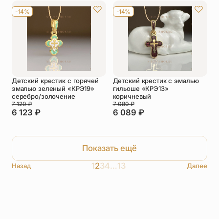
-14%
-14%
Детский крестик с горячей
Детский крестик с эмалью
эмалью зеленый «КРЭ19»
гильоше «КРЭ13»
серебро/золочение
коричневый
7 120
₽
7 080
₽
6 123
₽
6 089
₽
Показать ещё
1
2
3
4
…
13
Назад
Далее