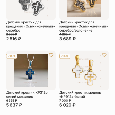
Детский крестик для
Детский крестик для
крещения «Осьмиконечный»
крещения «Осьмиконечный»
серебро
серебро/золочение
2 925
₽
4 290
₽
2 516
₽
3 689
₽
-14%
-14%
Детский крестик КРЭ12р
Детский крестик модель
синий металлик
«КРЭ12» белый
6 555
₽
7 000
₽
5 637
₽
6 020
₽