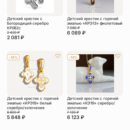
Детский крестик с
Детский крестик с горячей
Богородицей серебро
эмалью «КРЭ13» фиолетовый
КР082с
7 080
₽
6 089
₽
2 420
₽
2 081
₽
-14%
-14%
Детский крестик с горячей
Детский крестик с горячей
эмалью «КРЭ19» белый
эмалью «КЭ19» серебро/
серебро/золочение
золочение
6 800
₽
7 120
₽
5 848
₽
6 123
₽