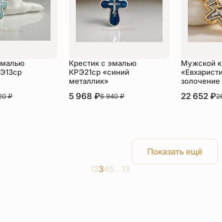
эмалью
Крестик с эмалью
Мужской к
РЭ13ср
КРЭ21ср «синий
«Евхарист
металлик»
золочение
В наличии
5 968
₽
В наличии
22 652
₽
620
₽
6 940
₽
2
пить
Купить
Ку
Показать ещё
1
2
3
4
5
…
13