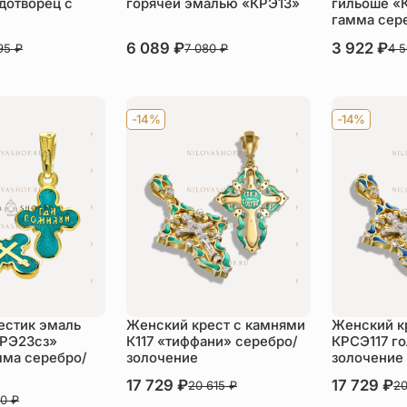
дотворец с
горячей эмалью «КРЭ13»
гильоше «
гамма сер
В наличии
6 089
₽
В наличии
3 922
₽
995
₽
7 080
₽
4 
пить
Купить
Ку
-14%
-14%
естик эмаль
Женский крест с камнями
Женский к
КРЭ23сз»
К117 «тиффани» серебро/
КРСЭ117 г
мма серебро/
золочение
золочение
В наличии
17 729
₽
В наличии
17 729
₽
20 615
₽
20
00
₽
Купить
Ку