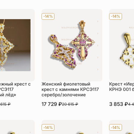
пить
-14%
-14%
жный крест с
Женский фиолетовый
Крест «Ие
РСЭ117
крест с камнями КРСЭ117
КРНЭ 001 
й лёд»
серебро/золочение
В наличии
17 729
₽
В наличии
3 853
₽
 615
₽
20 615
₽
4 
пить
Купить
Ку
-14%
-14%