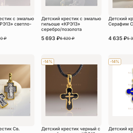
естик с эмалью
Детский крестик с эмалью
Детский кр
РЭ13» светло-
гильоше «КРЭ13»
Серафим С
серебро/позолота
В наличии
5 693
₽
В наличии
4 635
₽
20
₽
6 620
₽
5 
пить
Купить
Ку
-14%
-14%
естик Св.
Детский крестик черный с
Детский к