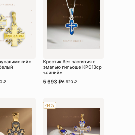
русалимский»
Крестик без распятия с
белый
эмалью гильоше КРЭ13ср
«синий»
В наличии
5 693
₽
80
₽
6 620
₽
пить
Купить
-14%