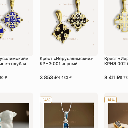
русалимский»
Крест «Иерусалимский»
Крест «Ие
ине-голубая
КРНЭ 001 черный
КРНЭ 002 
В наличии
3 853
₽
В наличии
8 411
₽
480
₽
4 480
₽
9 7
пить
Купить
Ку
-14%
-14%