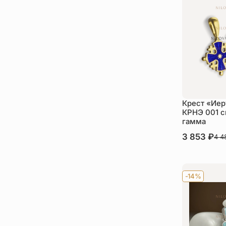
Крест «Ие
КРНЭ 001 с
гамма
В наличии
3 853
₽
4 
Ку
-14%