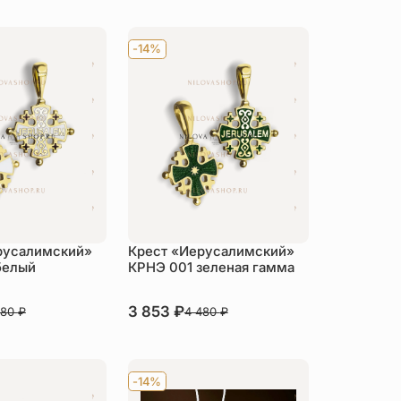
-14%
русалимский»
Крест «Иерусалимский»
белый
КРНЭ 001 зеленая гамма
В наличии
3 853
₽
480
₽
4 480
₽
пить
Купить
-14%