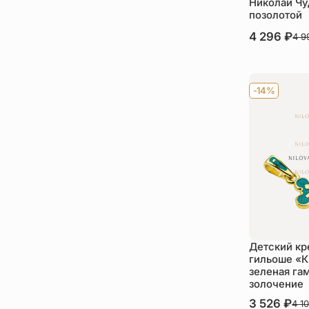
Николай Чу
позолотой
В наличии
4 296
₽
4 
Ку
-14%
Детский кр
гильоше «
зеленая га
золочение
В наличии
3 526
₽
4 1