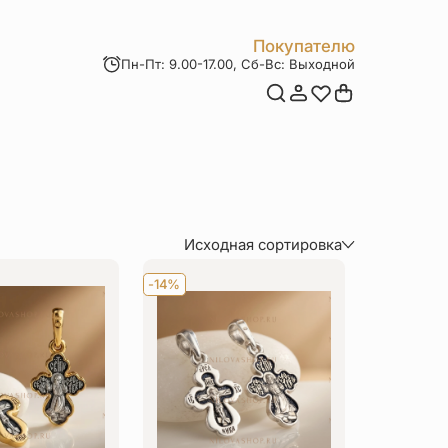
Покупателю
Пн-Пт: 9.00-17.00, Сб-Вс: Выходной
Мои заказы
Доставка и оплата
Возврат товара
Статьи
Контакты
Отзывы
Акции
Исходная сортировка
По популярности
-14%
По цене (сначала дороже)
По цене (сначала дешевле)
По величине скидки