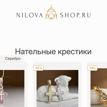
Акции
Отзывы
Нательные крестики
Статьи
Серебро
-14%
-14%