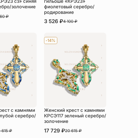
КРЭ23 сз» синяя
гильоше «КРЭ23»
ебро/золочение
фиолетовый серебро/
родирование
560
₽
В наличии
3 526
₽
4 100
₽
пить
Купить
-14%
рест с камнями
Женский крест с камнями
олубой серебро/
КРСЭ117 зеленый серебро/
золочение
В наличии
17 729
₽
 615
₽
20 615
₽
пить
Купить