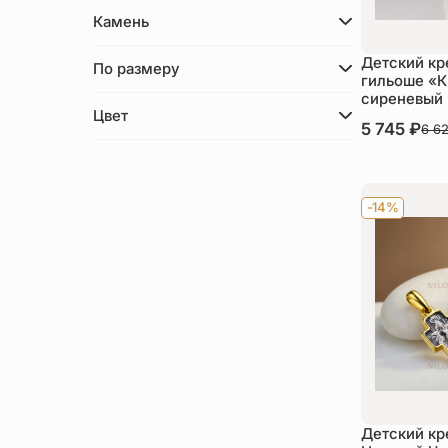
Камень
Детский кр
По размеру
гильоше «К
сиреневый
Цвет
В наличии
5 745
₽
6 6
Ку
-14%
Детский кр