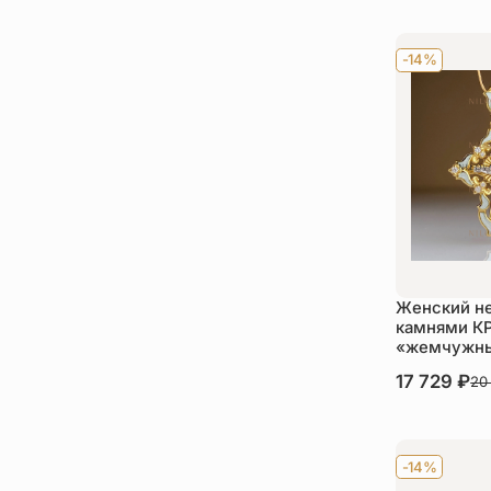
Ку
-14%
Женский не
камнями К
«жемчужны
В наличии
17 729
₽
20
Ку
-14%