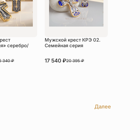
рест
Мужской крест КРЭ 02.
ия» серебро/
Семейная серия
В наличии
17 540
₽
6 340
₽
20 395
₽
пить
Купить
Далее