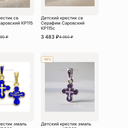
естик св
Детский крестик св
аровский КР115
Серафим Саровский
КР115c
В наличии
3 483
₽
390
₽
4 050
₽
пить
Купить
-14%
рестик эмаль
Детский крестик эмаль