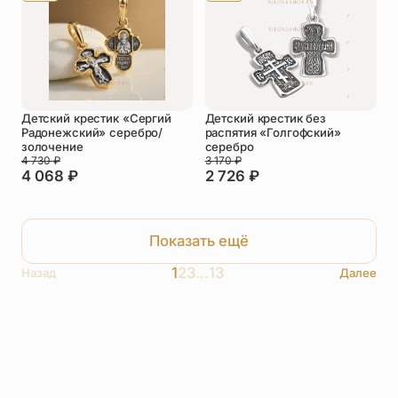
Детский крестик «Сергий
Детский крестик без
Радонежский» серебро/
распятия «Голгофский»
золочение
серебро
4 730
₽
3 170
₽
4 068
₽
2 726
₽
Показать ещё
1
2
3
…
13
Назад
Далее