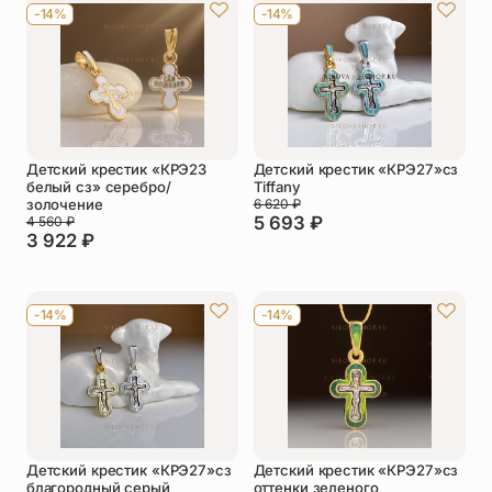
-14%
-14%
Детский крестик «КРЭ23
Детский крестик «КРЭ27»сз
белый сз» серебро/
Tiffany
золочение
6 620
₽
5 693
₽
4 560
₽
3 922
₽
-14%
-14%
Детский крестик «КРЭ27»сз
Детский крестик «КРЭ27»сз
благородный серый
оттенки зеленого