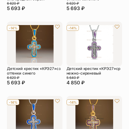
6 620
₽
6 620
₽
5 693
₽
5 693
₽
-14%
-14%
Детский крестик «КРЭ27»сз
Детский крестик «КРЭ27»ср
оттенки синего
нежно-сиреневый
6 620
₽
5 640
₽
5 693
₽
4 850
₽
-14%
-14%