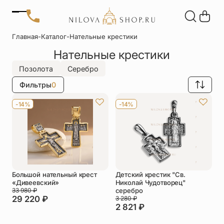
Позвонить
Главная
-
Каталог
-
Нательные крестики
+7 (909) 266-60-48
Нательные крестики
+7 (906) 655-37-20
Автомобильные
Браслеты
Акции
иконы
Отзывы
Позолота
Серебро
Статьи
Фильтры
0
Детские
Запонки
крестики
-14%
-14%
Кольца
Настольные
иконы
Нательные
Нательные
крестики
иконы
Большой нательный крест
Детский крестик "Св.
Образки
Подвески
«Дивеевский»
Николай Чудотворец"
именные
33 980
₽
серебро
29 220
₽
3 280
₽
2 821
₽
Складни
Статуэтки
святых