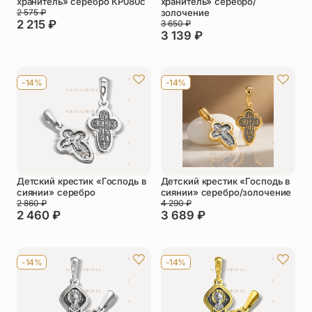
хранитель» серебро КР080с
хранитель» серебро/
2 575
₽
золочение
2 215
₽
3 650
₽
3 139
₽
-14%
-14%
Детский крестик «Господь в
Детский крестик «Господь в
сиянии» серебро
сиянии» серебро/золочение
2 860
₽
4 290
₽
2 460
₽
3 689
₽
-14%
-14%