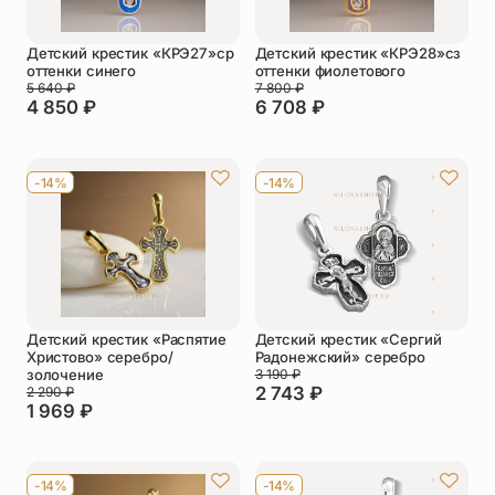
Детский крестик «КРЭ27»ср
Детский крестик «КРЭ28»сз
оттенки синего
оттенки фиолетового
5 640
₽
7 800
₽
4 850
₽
6 708
₽
-14%
-14%
Детский крестик «Распятие
Детский крестик «Сергий
Христово» серебро/
Радонежский» серебро
золочение
3 190
₽
2 743
₽
2 290
₽
1 969
₽
-14%
-14%