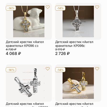
Упаковка
Цепи
-14%
-14%
Чётки
Шнурки на
шею
Другое
Детский крестик «Ангел
Детский крестик «Ангел
хранитель» КР096 сз
хранитель» КР096с
4 730
₽
3 170
₽
4 068
₽
2 726
₽
-14%
-14%
Детский крестик «Ангел
Детский крестик «Ангел