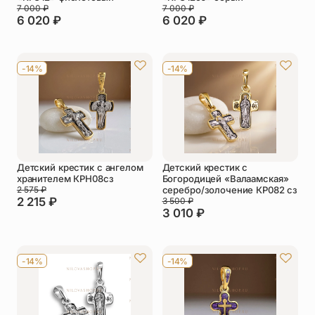
7 000
₽
7 000
₽
6 020
₽
6 020
₽
-14%
-14%
Детский крестик с ангелом
Детский крестик с
хранителем КРН08сз
Богородицей «Валаамская»
2 575
₽
серебро/золочение КР082 сз
2 215
₽
3 500
₽
3 010
₽
-14%
-14%