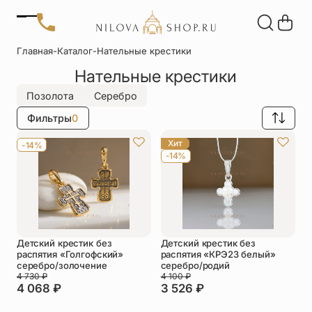
Позвонить
Главная
-
Каталог
-
Нательные крестики
+7 (909) 266-60-48
Нательные крестики
+7 (906) 655-37-20
Автомобильные
Браслеты
Акции
иконы
Отзывы
Позолота
Серебро
Статьи
Фильтры
0
Детские
Запонки
крестики
Хит
-14%
-14%
Кольца
Настольные
иконы
Нательные
Нательные
крестики
иконы
Детский крестик без
Детский крестик без
Образки
Подвески
распятия «Голгофский»
распятия «КРЭ23 белый»
именные
серебро/золочение
серебро/родий
4 730
₽
4 100
₽
4 068
₽
3 526
₽
Складни
Статуэтки
святых