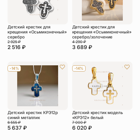
Детский крестик для
Детский крестик для
крещения «Осьмиконечный»
крещения «Осьмиконечный»
серебро
серебро/золочение
2 925
₽
4 290
₽
2 516
₽
3 689
₽
-14%
-14%
Детский крестик КРЭ12р
Детский крестик модель
синий металлик
«КРЭ12» белый
6 555
₽
7 000
₽
5 637
₽
6 020
₽