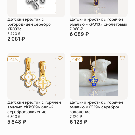
Детский крестик с
Детский крестик с горячей
Богородицей серебро
эмалью «КРЭ13» фиолетовый
КР082с
7 080
₽
6 089
₽
2 420
₽
2 081
₽
-14%
-14%
Детский крестик с горячей
Детский крестик с горячей
эмалью «КРЭ19» белый
эмалью «КЭ19» серебро/
серебро/золочение
золочение
6 800
₽
7 120
₽
5 848
₽
6 123
₽