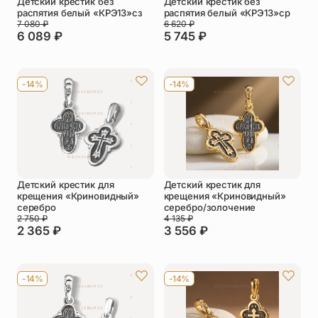
Детский крестик без
Детский крестик без
распятия белый «КРЭ13»сз
распятия белый «КРЭ13»ср
7 080
₽
6 620
₽
6 089
₽
5 745
₽
-14%
-14%
Детский крестик для
Детский крестик для
крещения «Криновидный»
крещения «Криновидный»
серебро
серебро/золочение
2 750
₽
4 135
₽
2 365
₽
3 556
₽
-14%
-14%