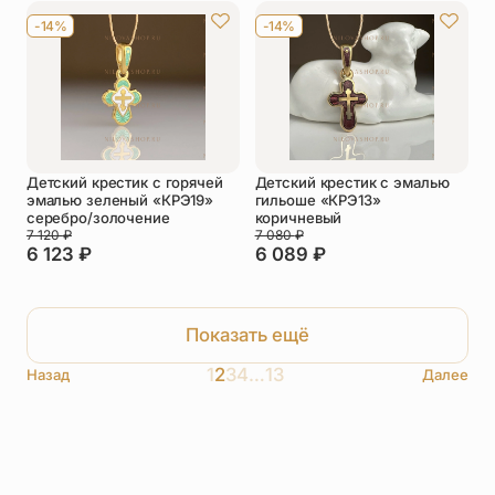
-14%
-14%
Детский крестик с горячей
Детский крестик с эмалью
эмалью зеленый «КРЭ19»
гильоше «КРЭ13»
серебро/золочение
коричневый
7 120
₽
7 080
₽
6 123
₽
6 089
₽
Показать ещё
1
2
3
4
…
13
Назад
Далее