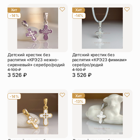
Упаковка
Цепи
Хит
Хит
-14%
-14%
Чётки
Шнурки на
шею
Другое
Детский крестик без
Детский крестик без
распятия «КРЭ23 нежно-
распятия «КРЭ23 фимиам»
сиреневый» серебро/родий
серебро/родий
4 100
₽
4 100
₽
3 526
₽
3 526
₽
Хит
-14%
-13%