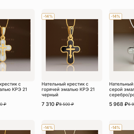
-14%
-14%
крестик с
Нательный крестик с
Нательный 
алью КРЭ 21
горячей эмалью КРЭ 21
серой эма
черный
серебро/р
В наличии
7 310
₽
В наличии
5 968
₽
00
₽
8 500
₽
6 
пить
Купить
Ку
-14%
-14%