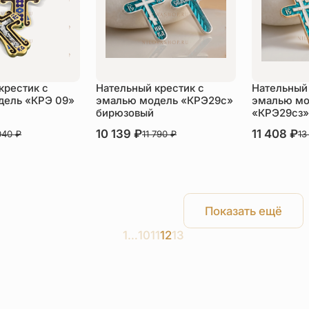
крестик с
Нательный крестик с
Нательный 
дель «КРЭ 09»
эмалью модель «КРЭ29с»
эмалью мо
бирюзовый
«КРЭ29сз»
В наличии
10 139
₽
В наличии
11 408
₽
040
₽
11 790
₽
13
пить
Купить
Ку
Показать ещё
1
…
10
11
12
13