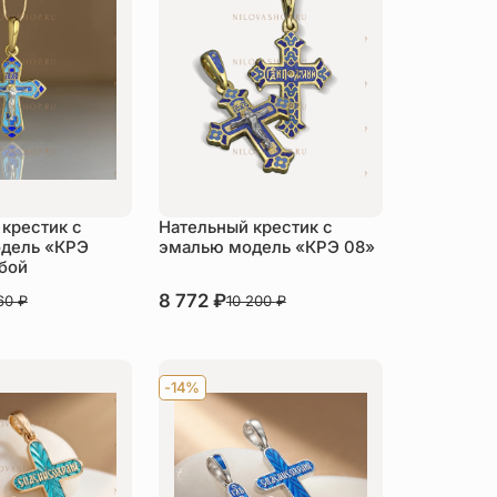
крестик с
Нательный крестик с
дель «КРЭ
эмалью модель «КРЭ 08»
бой
В наличии
8 772
₽
160
₽
10 200
₽
пить
Купить
-14%