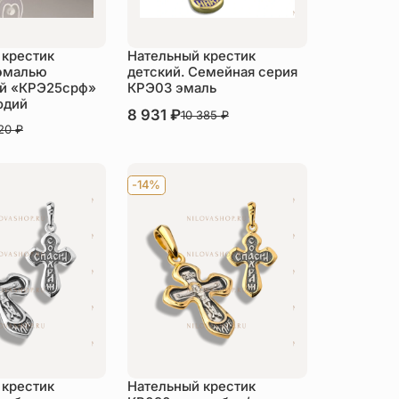
 крестик
Нательный крестик
 эмалью
детский. Семейная серия
й «КРЭ25срф»
КРЭ03 эмаль
одий
В наличии
8 931
₽
10 385
₽
120
₽
Купить
пить
-14%
 крестик
Нательный крестик