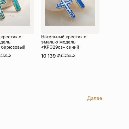
крестик с
Нательный крестик с
дель
эмалью модель
 бирюзовый
«КРЭ29сз» синий
В наличии
10 139
₽
 265
₽
11 790
₽
пить
Купить
Далее