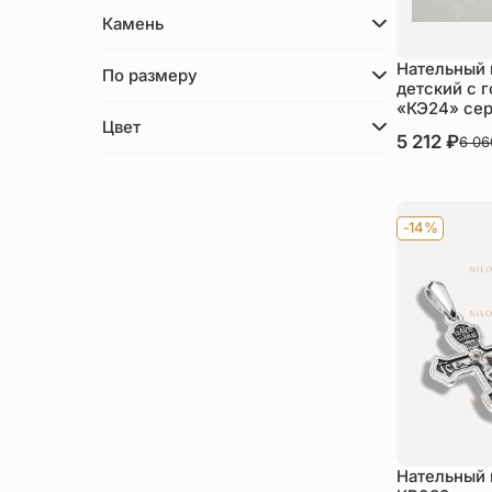
Камень
Нательный 
По размеру
детский с 
«КЭ24» се
Цвет
В наличии
5 212
₽
6 0
Ку
-14%
Нательный 