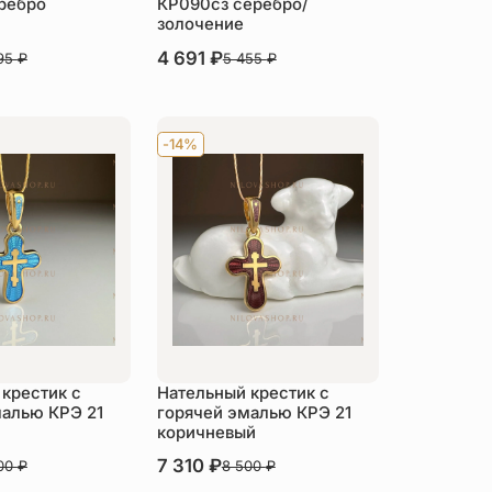
ребро
КР090сз серебро/
золочение
В наличии
4 691
₽
95
₽
5 455
₽
пить
Купить
-14%
крестик с
Нательный крестик с
малью КРЭ 21
горячей эмалью КРЭ 21
коричневый
В наличии
7 310
₽
00
₽
8 500
₽
пить
Купить