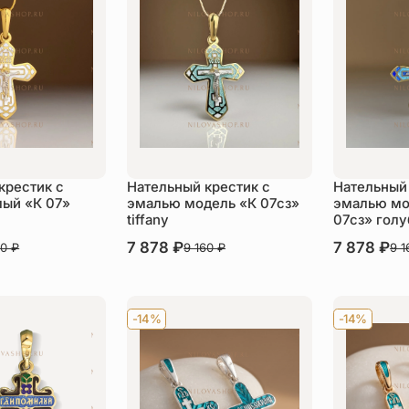
крестик с
Нательный крестик с
Нательный 
ый «К 07»
эмалью модель «К 07сз»
эмалью мо
tiffany
07сз» голу
В наличии
7 878
₽
В наличии
7 878
₽
60
₽
9 160
₽
9 
пить
Купить
Ку
-14%
-14%