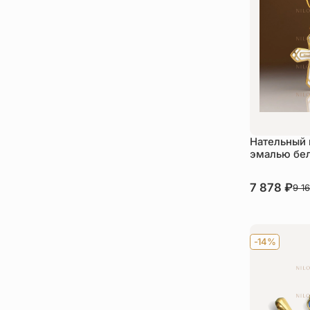
Нательный 
эмалью бел
В наличии
7 878
₽
9 1
Ку
-14%