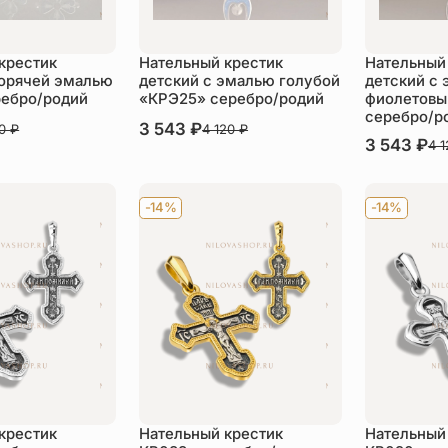
крестик
Нательный крестик
Нательный
горячей эмалью
детский с эмалью голубой
детский с
ребро/родий
«КРЭ25» серебро/родий
фиолетовы
серебро/р
В наличии
3 543
₽
60
₽
4 120
₽
В наличии
3 543
₽
4 
пить
Купить
Ку
-14%
-14%
крестик
Нательный крестик
Нательный