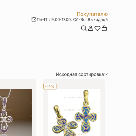
Покупателю
Пн-Пт: 9.00-17.00, Сб-Вс: Выходной
Мои заказы
Доставка и оплата
Возврат товара
Статьи
Контакты
Отзывы
Акции
Исходная сортировка
По популярности
-14%
По цене (сначала дороже)
По цене (сначала дешевле)
По величине скидки