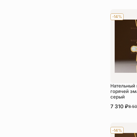
-14%
Нательный 
горячей эм
серый
В наличии
7 310
₽
8 5
Ку
-14%