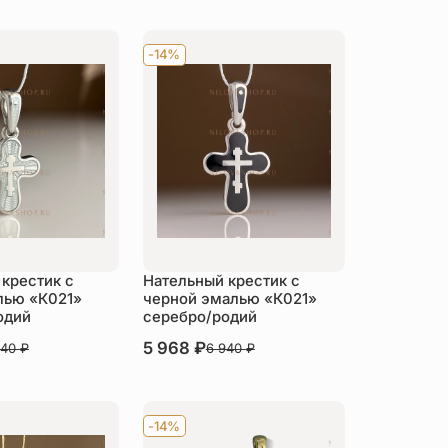
-14%
крестик с
Нательный крестик с
лью «К021»
черной эмалью «К021»
одий
серебро/родий
В наличии
5 968
₽
940
₽
6 940
₽
пить
Купить
-14%