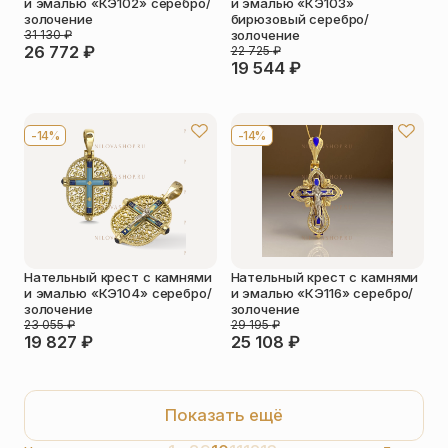
и эмалью «КЭ102» серебро/
и эмалью «КЭ103»
золочение
бирюзовый серебро/
31 130
₽
золочение
26 772
₽
22 725
₽
19 544
₽
-14%
-14%
Нательный крест с камнями
Нательный крест с камнями
и эмалью «КЭ104» серебро/
и эмалью «КЭ116» серебро/
золочение
золочение
23 055
₽
29 195
₽
19 827
₽
25 108
₽
Показать ещё