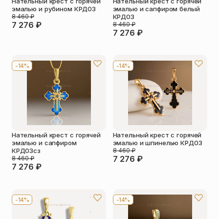
Нательный крест с горячей
Нательный крест с горячей
эмалью и рубином КРД03
эмалью и сапфиром белый
8 460
₽
КРД03
7 276
₽
8 460
₽
7 276
₽
-14%
-14%
Нательный крест с горячей
Нательный крест с горячей
эмалью и сапфиром
эмалью и шпинелью КРД03
КРД03сз
8 460
₽
7 276
₽
8 460
₽
7 276
₽
-14%
-14%