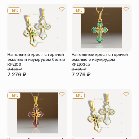
Упаковка
Цепи
-14%
-14%
Чётки
Шнурки на
шею
Другое
Нательный крест с горячей
Нательный крест с горячей
эмалью и изумрудом белый
эмалью и изумрудом
КРД03
КРД03сз
8 460
₽
8 460
₽
7 276
₽
7 276
₽
-14%
-14%