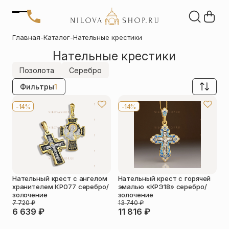
Позвонить
Главная
-
Каталог
-
Нательные крестики
+7 (909) 266-60-48
Нательные крестики
+7 (906) 655-37-20
Автомобильные
Браслеты
Акции
иконы
Отзывы
Позолота
Серебро
Статьи
Фильтры
1
Детские
Запонки
крестики
-14%
-14%
Кольца
Настольные
иконы
Нательные
Нательные
крестики
иконы
Нательный крест с ангелом
Нательный крест с горячей
Образки
Подвески
хранителем КР077 серебро/
эмалью «КРЭ18» серебро/
именные
золочение
золочение
7 720
₽
13 740
₽
6 639
₽
11 816
₽
Складни
Статуэтки
святых