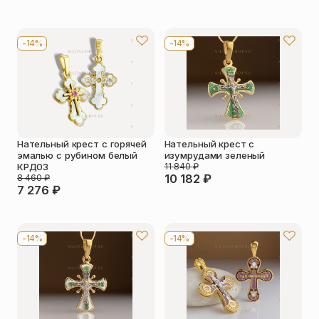
-14%
-14%
Нательный крест с горячей
Нательный крест с
эмалью с рубином белый
изумрудами зеленый
КРД03
11 840
₽
10 182
₽
8 460
₽
7 276
₽
-14%
-14%