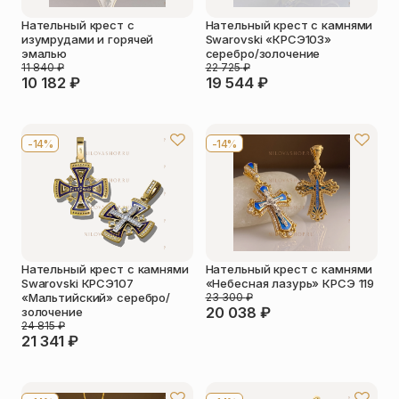
Нательный крест с
Нательный крест с камнями
изумрудами и горячей
Swarovski «КРСЭ103»
эмалью
серебро/золочение
11 840
₽
22 725
₽
10 182
₽
19 544
₽
-14%
-14%
Нательный крест с камнями
Нательный крест с камнями
Swarovski КРСЭ107
«Небесная лазурь» КРСЭ 119
«Мальтийский» серебро/
23 300
₽
20 038
₽
золочение
24 815
₽
21 341
₽