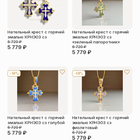
Нательный крест с горячей
Нательный крест с горячей
эмалью КРНЭ03 сз
эмалью КРНЭ03 сз
6 720
₽
«зеленый папоротник»
5 779
₽
6 720
₽
5 779
₽
-14%
-14%
Нательный крест с горячей
Нательный крест с горячей
эмалью КРНЭ03 сз голубой
эмалью КРНЭ03 сз
6 720
₽
фиолетовый
5 779
₽
6 720
₽
5 779
₽