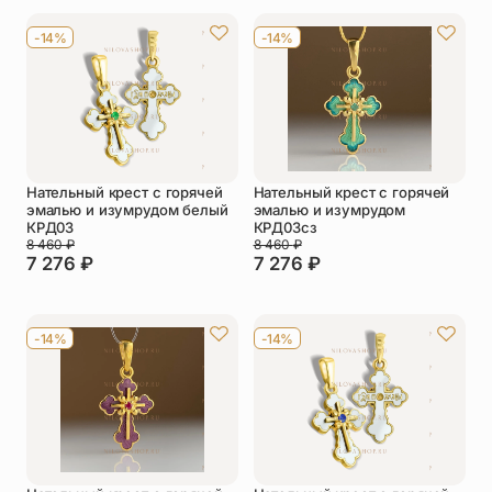
Упаковка
Цепи
-14%
-14%
Чётки
Шнурки на
шею
Другое
Нательный крест с горячей
Нательный крест с горячей
эмалью и изумрудом белый
эмалью и изумрудом
КРД03
КРД03сз
8 460
₽
8 460
₽
7 276
₽
7 276
₽
-14%
-14%