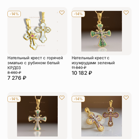
-14%
-14%
Нательный крест с горячей
Нательный крест с
эмалью с рубином белый
изумрудами зеленый
КРД03
11 840
₽
10 182
₽
8 460
₽
7 276
₽
-14%
-14%