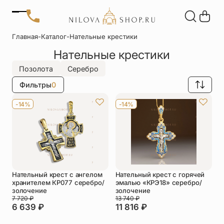
Позвонить
Главная
-
Каталог
-
Нательные крестики
+7 (909) 266-60-48
Нательные крестики
+7 (906) 655-37-20
Автомобильные
Браслеты
Акции
иконы
Отзывы
Позолота
Серебро
Статьи
Фильтры
0
Детские
Запонки
крестики
-14%
-14%
Кольца
Настольные
иконы
Нательные
Нательные
крестики
иконы
Нательный крест с ангелом
Нательный крест с горячей
Образки
Подвески
хранителем КР077 серебро/
эмалью «КРЭ18» серебро/
именные
золочение
золочение
7 720
₽
13 740
₽
6 639
₽
11 816
₽
Складни
Статуэтки
святых