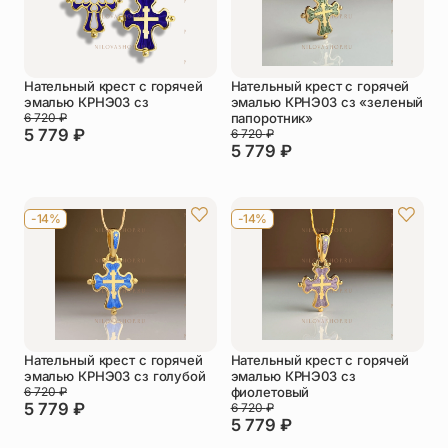
Нательный крест с горячей
Нательный крест с горячей
эмалью КРНЭ03 сз
эмалью КРНЭ03 сз «зеленый
6 720
₽
папоротник»
5 779
₽
6 720
₽
5 779
₽
-14%
-14%
Нательный крест с горячей
Нательный крест с горячей
эмалью КРНЭ03 сз голубой
эмалью КРНЭ03 сз
6 720
₽
фиолетовый
5 779
₽
6 720
₽
5 779
₽