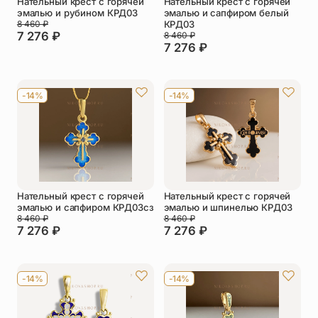
Нательный крест с горячей
Нательный крест с горячей
эмалью и рубином КРД03
эмалью и сапфиром белый
8 460
₽
КРД03
7 276
₽
8 460
₽
7 276
₽
-14%
-14%
Нательный крест с горячей
Нательный крест с горячей
эмалью и сапфиром КРД03сз
эмалью и шпинелью КРД03
8 460
₽
8 460
₽
7 276
₽
7 276
₽
-14%
-14%