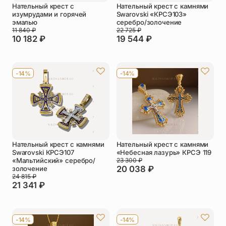
Нательный крест с
Нательный крест с камнями
изумрудами и горячей
Swarovski «КРСЭ103»
эмалью
серебро/золочение
11 840
₽
22 725
₽
10 182
₽
19 544
₽
-14%
-14%
Нательный крест с камнями
Нательный крест с камнями
Swarovski КРСЭ107
«Небесная лазурь» КРСЭ 119
«Мальтийский» серебро/
23 300
₽
20 038
₽
золочение
24 815
₽
21 341
₽
-14%
-14%