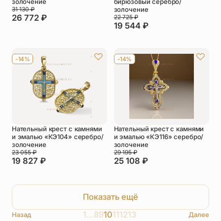
золочение
бирюзовый серебро/
31 130
₽
золочение
26 772
₽
22 725
₽
19 544
₽
-14%
-14%
Нательный крест с камнями
Нательный крест с камнями
и эмалью «КЭ104» серебро/
и эмалью «КЭ116» серебро/
золочение
золочение
23 055
₽
29 195
₽
19 827
₽
25 108
₽
Показать ещё
1
…
8
9
10
11
12
13
Назад
Далее