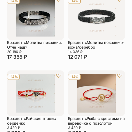
-14%
-14%
Упаковка
Цепи
Чётки
Шнурки на
шею
Другое
Браслет «Молитва покаяния.
Браслет «Молитва покаяния»
Отче наш»
кожа/серебро
20 180
₽
14 036
₽
17 355
₽
12 071
₽
-14%
-14%
Браслет «Райские птицы»
Браслет «Рыба с крестом» на
сердечко
верёвочке с позолотой
3 480
₽
3 480
₽