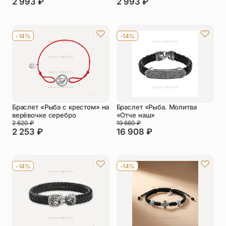
2 993
₽
2 993
₽
-14%
-14%
Браслет «Рыба с крестом» на
Браслет «Рыба. Молитва
верёвочке серебро
«Отче наш»
2 620
₽
19 660
₽
2 253
₽
16 908
₽
-14%
-14%