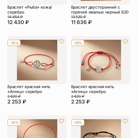
Браслет «Рыба» кожа/
Браслет двусторонний с
серебро
горячей эмалью черный Б20
14 454
₽
13 530
₽
12 430
₽
11 636
₽
-14%
-14%
Браслет красная нить
Браслет красная нить
«Агнец» серебро
«Агнец» серебро
2 620
₽
2 620
₽
2 253
₽
2 253
₽
-14%
-14%