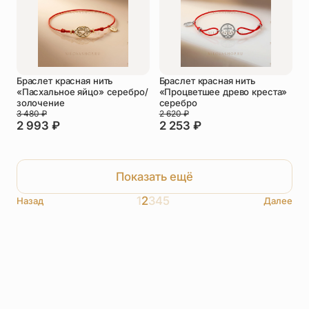
Браслет красная нить
Браслет красная нить
«Пасхальное яйцо» серебро/
«Процветшее древо креста»
золочение
серебро
3 480
₽
2 620
₽
2 993
₽
2 253
₽
Показать ещё
1
2
3
4
5
Назад
Далее