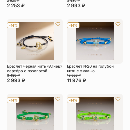
2 620
₽
3 480
₽
2 253
₽
2 993
₽
-14%
-14%
Браслет черная нить «Агнец»
Браслет №20 на голубой
серебро с позолотой
нити с эмалью
3 480
₽
13 926
₽
2 993
₽
11 976
₽
-14%
-14%