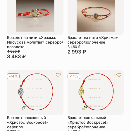
Упаковка
Цепи
Чётки
Шнурки на
шею
Браслет на нити «Хризма.
Браслет на нити «Хризма»
Другое
Иисусова молитва» серебро/
серебро/золочение
позолота
3 480
₽
2 993
₽
4 050
₽
3 483
₽
-14%
-14%
Браслет пасхальный
Браслет пасхальный
«Христос Воскресе!»
«Христос Воскресе!»
серебро
серебро/золочение