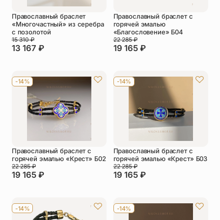
Православный браслет
Православный браслет с
«Многочастный» из серебра
горячей эмалью
с позолотой
«Благословение» Б04
15 310
₽
22 285
₽
13 167
₽
19 165
₽
-14%
-14%
Православный браслет с
Православный браслет с
горячей эмалью «Крест» Б02
горячей эмалью «Крест» Б03
22 285
₽
22 285
₽
19 165
₽
19 165
₽
-14%
-14%